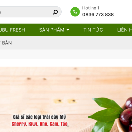
Hotline 1
0836 773 838
UBU FRESH
SẢN PHẨM
TIN TỨC
LIÊN 
T BẢN