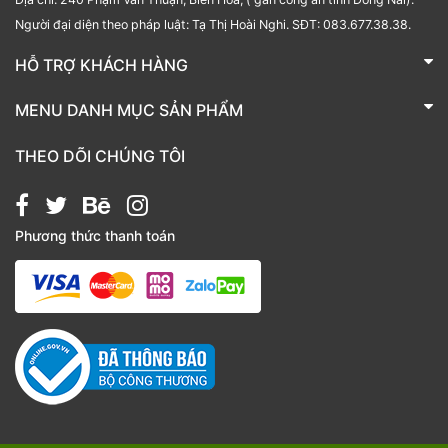
Người đại diện theo pháp luật: Tạ Thị Hoài Nghi. SĐT: 083.677.38.38.
HỖ TRỢ KHÁCH HÀNG
TRÁI CÂY NHẬP KHẨU BUBU FRESH
MENU DANH MỤC SẢN PHẨM
Liên hệ
Bánh kẹo
THEO DÕI CHÚNG TÔI
Các loại hạt
Giỏ quà tặng
Phương thức thanh toán
Hạt chia
Hạt dẻ cười
Hạt hạnh nhân
Hạt macca
Hạt óc chó
Kẹo
Nho khô