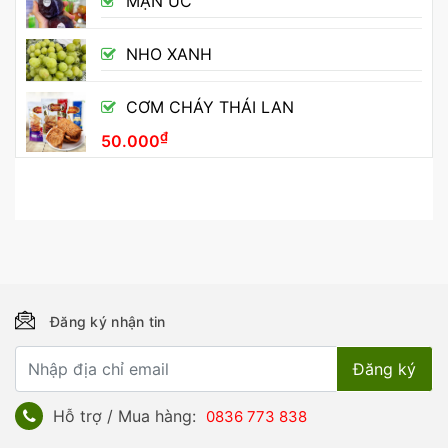
MẬN ÚC
NHO XANH
CƠM CHÁY THÁI LAN
₫
50.000
Đăng ký nhận tin
Hỗ trợ / Mua hàng:
0836 773 838