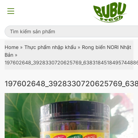
Home
»
Thực phẩm nhập khẩu
»
Rong biển NORI Nhật
Bản
»
197602648_3928330720625769_638318451849574488
197602648_3928330720625769_63