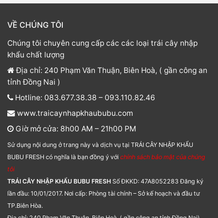
VỀ CHÚNG TÔI
Chúng tôi chuyên cung cấp các các loại trái cây nhập
khẩu chất lượng
Địa chỉ: 240 Phạm Văn Thuận, Biên Hoà, ( gần công an
tỉnh Đồng Nai )
Hotline: 083.677.38.38 – 093.110.82.46
www.traicaynhapkhaububu.com
Giờ mở cửa: 8h00 AM – 21h00 PM
Sử dụng nội dung ở trang này và dịch vụ tại TRÁI CÂY NHẬP KHẨU
BUBU FRESH có nghĩa là bạn đồng ý với
chính sách bảo mật của chúng
tôi
TRÁI CÂY NHẬP KHẨU BUBU FRESH
Số ĐKKD: 47A8052283 Đăng ký
lần đầu: 10/01/2017. Nơi cấp: Phòng tài chính – Sở kế hoạch và đầu tư
TP.Biên Hòa.
Địa chỉ: 240 Phạm Văn Thuận, Biên Hoà, ( gần công an tỉnh Đồng Nai).