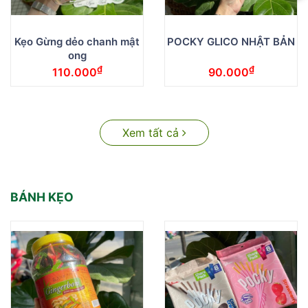
Kẹo Gừng dẻo chanh mật
POCKY GLICO NHẬT BẢN
ong
₫
₫
110.000
90.000
Xem tất cả
BÁNH KẸO