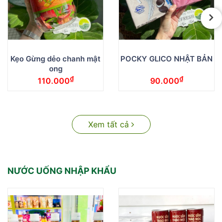
Kẹo Gừng dẻo chanh mật
POCKY GLICO NHẬT BẢN
ong
₫
₫
110.000
90.000
Xem tất cả
NƯỚC UỐNG NHẬP KHẨU