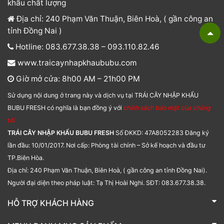
khẩu chất lượng
Địa chỉ: 240 Phạm Văn Thuận, Biên Hoà, ( gần công an
tỉnh Đồng Nai )
Hotline: 083.677.38.38 – 093.110.82.46
www.traicaynhapkhaububu.com
Giờ mở cửa: 8h00 AM – 21h00 PM
Sử dụng nội dung ở trang này và dịch vụ tại TRÁI CÂY NHẬP KHẨU
BUBU FRESH có nghĩa là bạn đồng ý với
chính sách bảo mật của chúng
tôi
TRÁI CÂY NHẬP KHẨU BUBU FRESH
Số ĐKKD: 47A8052283 Đăng ký
lần đầu: 10/01/2017. Nơi cấp: Phòng tài chính – Sở kế hoạch và đầu tư
TP.Biên Hòa.
Địa chỉ: 240 Phạm Văn Thuận, Biên Hoà, ( gần công an tỉnh Đồng Nai).
Người đại diện theo pháp luật: Tạ Thị Hoài Nghi. SĐT: 083.677.38.38.
HỖ TRỢ KHÁCH HÀNG
TRÁI CÂY NHẬP KHẨU BUBU FRESH