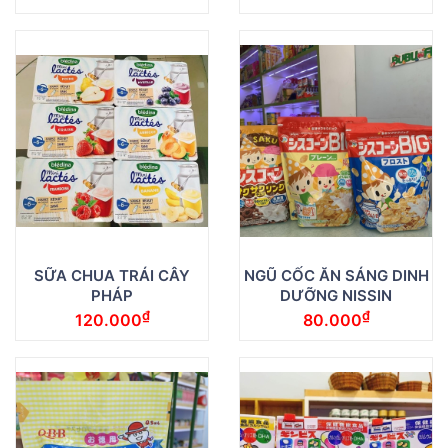
SỮA CHUA TRÁI CÂY
NGŨ CỐC ĂN SÁNG DINH
PHÁP
DƯỠNG NISSIN
₫
₫
120.000
80.000