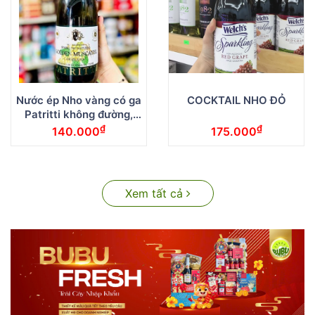
Nước ép Nho vàng có ga
COCKTAIL NHO ĐỎ
Patritti không đường,
không cồn 750ml
₫
₫
140.000
175.000
Xem tất cả