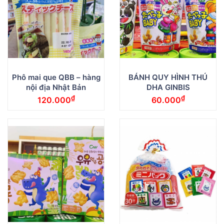
Phô mai que QBB – hàng
BÁNH QUY HÌNH THÚ
nội địa Nhật Bản
DHA GINBIS
₫
₫
120.000
60.000