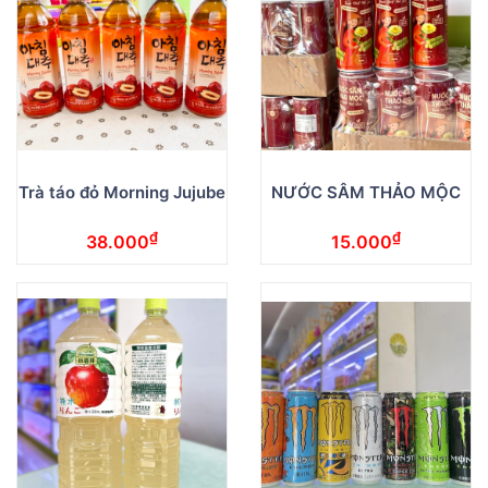
Trà táo đỏ Morning Jujube
NƯỚC SÂM THẢO MỘC
₫
₫
38.000
15.000