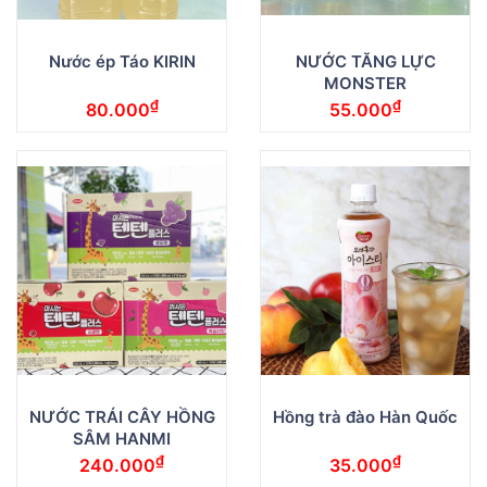
Nước ép Táo KIRIN
NƯỚC TĂNG LỰC
MONSTER
₫
₫
80.000
55.000
NƯỚC TRÁI CÂY HỒNG
Hồng trà đào Hàn Quốc
SÂM HANMI
₫
₫
240.000
35.000