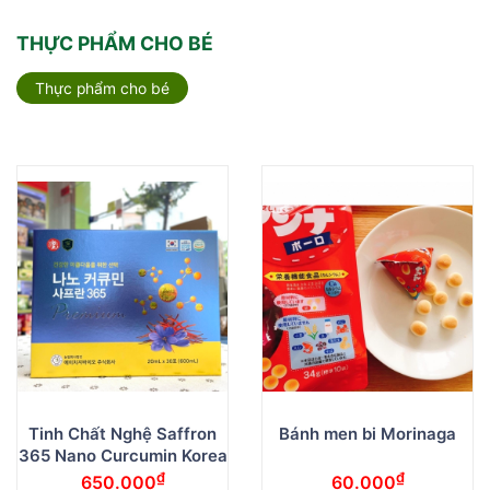
THỰC PHẨM CHO BÉ
Thực phẩm cho bé
Tinh Chất Nghệ Saffron
Bánh men bi Morinaga
365 Nano Curcumin Korea
₫
₫
650.000
60.000