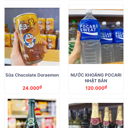
Sữa Chocolate Doraemon
NƯỚC KHOÁNG POCARI
NHẬT BẢN
₫
₫
24.000
120.000