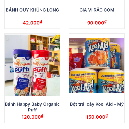
BÁNH QUY KHỦNG LONG
GIA VỊ RẮC CƠM
₫
₫
42.000
90.000
Bánh Happy Baby Organic
Bột trái cây Kool Aid – Mỹ
Puff
₫
₫
120.000
150.000