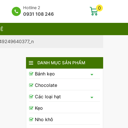
Hotline 2
0
0931 108 246
HỆ
449249640377_n
DANH MỤC SẢN PHẨM
Bánh kẹo
Chocolate
Các loại hạt
Kẹo
Nho khô