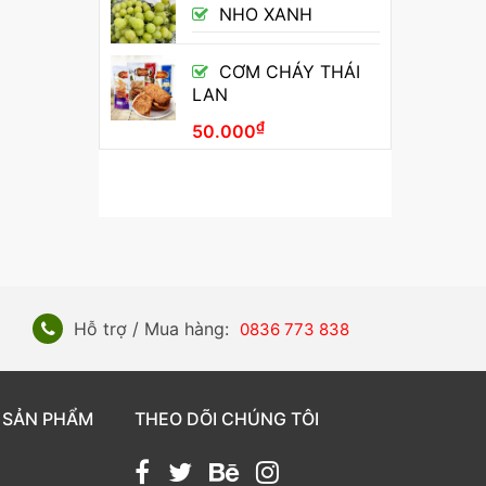
NHO XANH
CƠM CHÁY THÁI
LAN
₫
50.000
Hỗ trợ / Mua hàng:
0836 773 838
 SẢN PHẨM
THEO DÕI CHÚNG TÔI