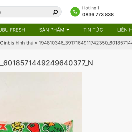
Hotline 1
0836 773 838
UBU FRESH
SẢN PHẨM
TIN TỨC
LIÊN 
Ginbis hình thú
»
194810346_3917164911742350_6018571
0_6018571449249640377_N