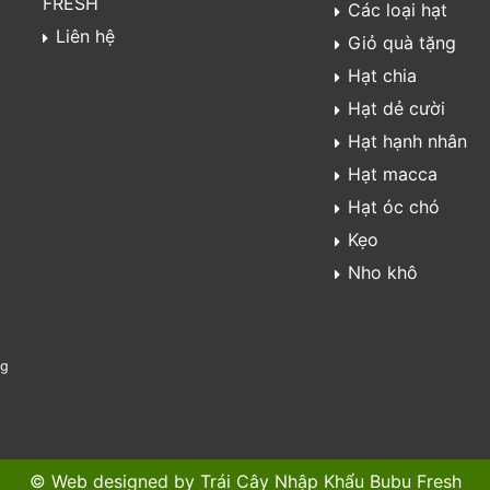
FRESH
Các loại hạt
Liên hệ
Giỏ quà tặng
Hạt chia
Hạt dẻ cười
Hạt hạnh nhân
Hạt macca
Hạt óc chó
Kẹo
Nho khô
ng
© Web designed by
Trái Cây Nhập Khẩu Bubu Fresh