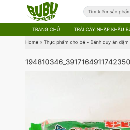
TRANG CHỦ
TRÁI CÂY NHẬP KHẨU B
Home
»
Thực phẩm cho bé
»
Bánh quy ăn dặm 
194810346_391716491174235