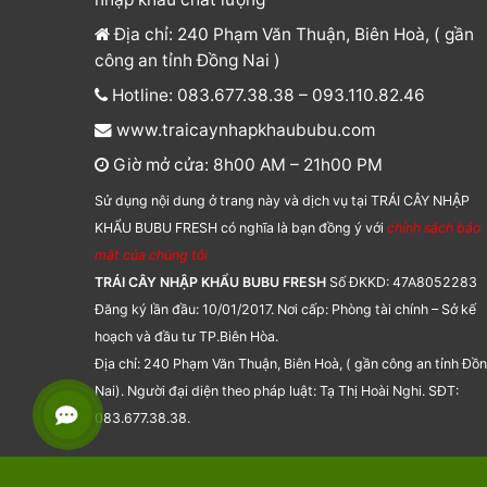
Địa chỉ: 240 Phạm Văn Thuận, Biên Hoà, ( gần
công an tỉnh Đồng Nai )
Hotline: 083.677.38.38 – 093.110.82.46
www.traicaynhapkhaububu.com
Giờ mở cửa: 8h00 AM – 21h00 PM
Sử dụng nội dung ở trang này và dịch vụ tại TRÁI CÂY NHẬP
KHẨU BUBU FRESH có nghĩa là bạn đồng ý với
chính sách bảo
mật của chúng tôi
TRÁI CÂY NHẬP KHẨU BUBU FRESH
Số ĐKKD: 47A8052283
Đăng ký lần đầu: 10/01/2017. Nơi cấp: Phòng tài chính – Sở kế
hoạch và đầu tư TP.Biên Hòa.
Địa chỉ: 240 Phạm Văn Thuận, Biên Hoà, ( gần công an tỉnh Đồ
Nai). Người đại diện theo pháp luật: Tạ Thị Hoài Nghi. SĐT:
083.677.38.38.