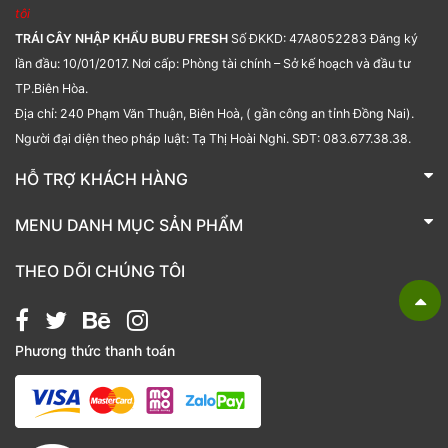
tôi
TRÁI CÂY NHẬP KHẨU BUBU FRESH
Số ĐKKD: 47A8052283 Đăng ký
lần đầu: 10/01/2017. Nơi cấp: Phòng tài chính – Sở kế hoạch và đầu tư
TP.Biên Hòa.
Địa chỉ: 240 Phạm Văn Thuận, Biên Hoà, ( gần công an tỉnh Đồng Nai).
Người đại diện theo pháp luật: Tạ Thị Hoài Nghi. SĐT: 083.677.38.38.
HỖ TRỢ KHÁCH HÀNG
TRÁI CÂY NHẬP KHẨU BUBU FRESH
MENU DANH MỤC SẢN PHẨM
Liên hệ
Bánh kẹo
THEO DÕI CHÚNG TÔI
Các loại hạt
Giỏ quà tặng
Phương thức thanh toán
Hạt chia
Hạt dẻ cười
Hạt hạnh nhân
Hạt macca