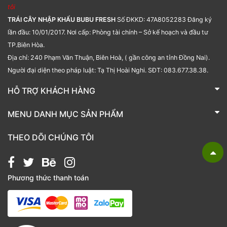
tôi
TRÁI CÂY NHẬP KHẨU BUBU FRESH
Số ĐKKD: 47A8052283 Đăng ký
lần đầu: 10/01/2017. Nơi cấp: Phòng tài chính – Sở kế hoạch và đầu tư
TP.Biên Hòa.
Địa chỉ: 240 Phạm Văn Thuận, Biên Hoà, ( gần công an tỉnh Đồng Nai).
Người đại diện theo pháp luật: Tạ Thị Hoài Nghi. SĐT: 083.677.38.38.
HỖ TRỢ KHÁCH HÀNG
TRÁI CÂY NHẬP KHẨU BUBU FRESH
MENU DANH MỤC SẢN PHẨM
Liên hệ
Bánh kẹo
THEO DÕI CHÚNG TÔI
Các loại hạt
Giỏ quà tặng
Phương thức thanh toán
Hạt chia
Hạt dẻ cười
Hạt hạnh nhân
Hạt macca