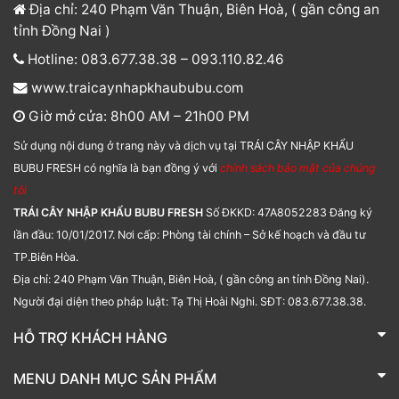
Địa chỉ: 240 Phạm Văn Thuận, Biên Hoà, ( gần công an
tỉnh Đồng Nai )
Hotline: 083.677.38.38 – 093.110.82.46
www.traicaynhapkhaububu.com
Giờ mở cửa: 8h00 AM – 21h00 PM
Sử dụng nội dung ở trang này và dịch vụ tại TRÁI CÂY NHẬP KHẨU
BUBU FRESH có nghĩa là bạn đồng ý với
chính sách bảo mật của chúng
tôi
TRÁI CÂY NHẬP KHẨU BUBU FRESH
Số ĐKKD: 47A8052283 Đăng ký
lần đầu: 10/01/2017. Nơi cấp: Phòng tài chính – Sở kế hoạch và đầu tư
TP.Biên Hòa.
Địa chỉ: 240 Phạm Văn Thuận, Biên Hoà, ( gần công an tỉnh Đồng Nai).
Người đại diện theo pháp luật: Tạ Thị Hoài Nghi. SĐT: 083.677.38.38.
HỖ TRỢ KHÁCH HÀNG
TRÁI CÂY NHẬP KHẨU BUBU FRESH
MENU DANH MỤC SẢN PHẨM