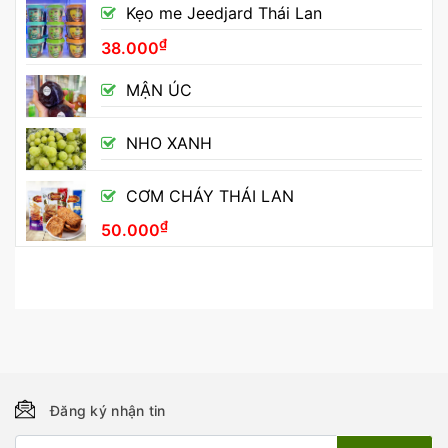
Kẹo me Jeedjard Thái Lan
₫
38.000
MẬN ÚC
NHO XANH
CƠM CHÁY THÁI LAN
₫
50.000
Đăng ký nhận tin