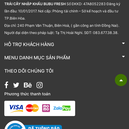
TRÁI CÂY NHẬP KHẨU BUBU FRESH
Số ĐKKD: 47A8052283 Đăng ký
lần đầu: 10/01/2017. Nơi cấp: Phòng tài chính – Sở kế hoạch và đầu tư
TP.Biên Hòa.
Địa chỉ: 240 Phạm Văn Thuận, Biên Hoà, ( gần công an tỉnh Đồng Nai).
Người đại diện theo pháp luật: Tạ Thị Hoài Nghi. SĐT: 083.677.38.38.
HỖ TRỢ KHÁCH HÀNG
TRÁI CÂY NHẬP KHẨU BUBU FRESH
MENU DANH MỤC SẢN PHẨM
Liên hệ
Bánh kẹo
THEO DÕI CHÚNG TÔI
Các loại hạt
Giỏ quà tặng
Phương thức thanh toán
Hạt chia
Hạt dẻ cười
Hạt hạnh nhân
Hạt macca