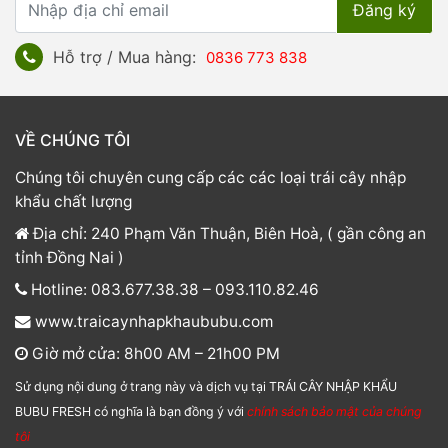
Hỗ trợ / Mua hàng:
0836 773 838
VỀ CHÚNG TÔI
Chúng tôi chuyên cung cấp các các loại trái cây nhập
khẩu chất lượng
Địa chỉ: 240 Phạm Văn Thuận, Biên Hoà, ( gần công an
tỉnh Đồng Nai )
Hotline: 083.677.38.38 – 093.110.82.46
www.traicaynhapkhaububu.com
Giờ mở cửa: 8h00 AM – 21h00 PM
Sử dụng nội dung ở trang này và dịch vụ tại TRÁI CÂY NHẬP KHẨU
BUBU FRESH có nghĩa là bạn đồng ý với
chính sách bảo mật của chúng
tôi