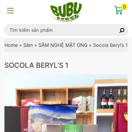
0
Home
»
Sâm
»
SÂM NGHỆ MẬT ONG
»
Socola Beryl’s 1
SOCOLA BERYL’S 1