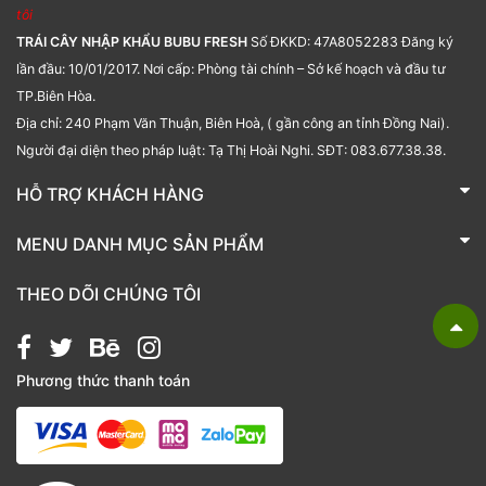
tôi
TRÁI CÂY NHẬP KHẨU BUBU FRESH
Số ĐKKD: 47A8052283 Đăng ký
lần đầu: 10/01/2017. Nơi cấp: Phòng tài chính – Sở kế hoạch và đầu tư
TP.Biên Hòa.
Địa chỉ: 240 Phạm Văn Thuận, Biên Hoà, ( gần công an tỉnh Đồng Nai).
Người đại diện theo pháp luật: Tạ Thị Hoài Nghi. SĐT: 083.677.38.38.
HỖ TRỢ KHÁCH HÀNG
TRÁI CÂY NHẬP KHẨU BUBU FRESH
MENU DANH MỤC SẢN PHẨM
Liên hệ
Bánh kẹo
THEO DÕI CHÚNG TÔI
Các loại hạt
Giỏ quà tặng
Phương thức thanh toán
Hạt chia
Hạt dẻ cười
Hạt hạnh nhân
Hạt macca