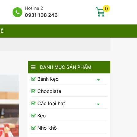
Hotline 2
0
0931 108 246
HỆ
DANH MỤC SẢN PHẨM
Bánh kẹo
Chocolate
Các loại hạt
Kẹo
Nho khô