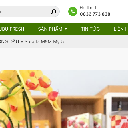
Hotline 1
0836 773 838
UBU FRESH
SẢN PHẨM
TIN TỨC
LIÊN 
ÔNG DẦU
»
Socola M&M Mỹ 5