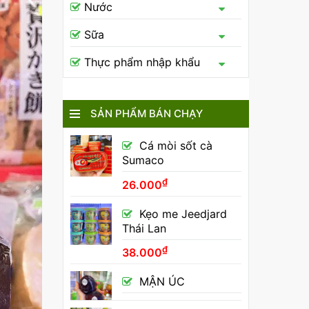
Nước
Sữa
Thực phẩm nhập khẩu
SẢN PHẨM BÁN CHẠY
Cá mòi sốt cà
Sumaco
₫
26.000
Kẹo me Jeedjard
Thái Lan
₫
38.000
MẬN ÚC