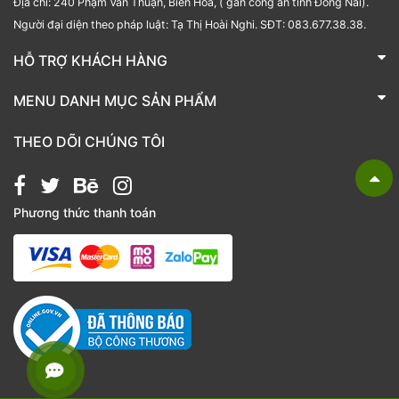
Địa chỉ: 240 Phạm Văn Thuận, Biên Hoà, ( gần công an tỉnh Đồng Nai).
Người đại diện theo pháp luật: Tạ Thị Hoài Nghi. SĐT: 083.677.38.38.
HỖ TRỢ KHÁCH HÀNG
TRÁI CÂY NHẬP KHẨU BUBU FRESH
MENU DANH MỤC SẢN PHẨM
Liên hệ
Bánh kẹo
THEO DÕI CHÚNG TÔI
Các loại hạt
Giỏ quà tặng
Phương thức thanh toán
Hạt chia
Hạt dẻ cười
Hạt hạnh nhân
Hạt macca
Hạt óc chó
Kẹo
Nho khô