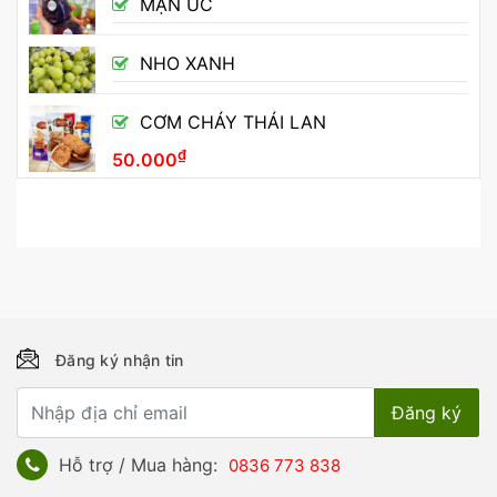
MẬN ÚC
NHO XANH
CƠM CHÁY THÁI LAN
₫
50.000
Đăng ký nhận tin
Hỗ trợ / Mua hàng:
0836 773 838