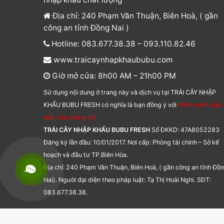
Địa chỉ: 240 Phạm Văn Thuận, Biên Hoà, ( gần
công an tỉnh Đồng Nai )
Hotline: 083.677.38.38 – 093.110.82.46
www.traicaynhapkhaububu.com
Giờ mở cửa: 8h00 AM – 21h00 PM
Sử dụng nội dung ở trang này và dịch vụ tại TRÁI CÂY NHẬP
KHẨU BUBU FRESH có nghĩa là bạn đồng ý với
chính sách bảo
mật của chúng tôi
TRÁI CÂY NHẬP KHẨU BUBU FRESH
Số ĐKKD: 47A8052283
Đăng ký lần đầu: 10/01/2017. Nơi cấp: Phòng tài chính – Sở kế
hoạch và đầu tư TP.Biên Hòa.
Địa chỉ: 240 Phạm Văn Thuận, Biên Hoà, ( gần công an tỉnh Đồ
Nai). Người đại diện theo pháp luật: Tạ Thị Hoài Nghi. SĐT:
083.677.38.38.