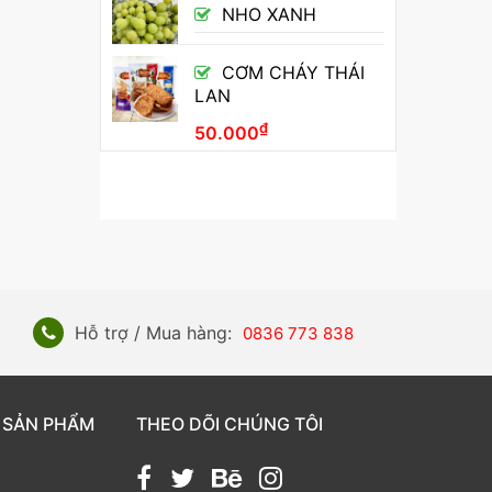
NHO XANH
CƠM CHÁY THÁI
LAN
₫
50.000
Hỗ trợ / Mua hàng:
0836 773 838
 SẢN PHẨM
THEO DÕI CHÚNG TÔI