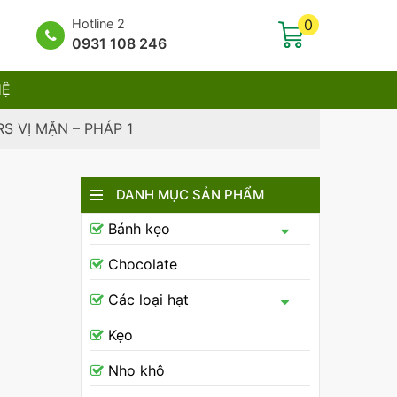
Hotline 2
0
0931 108 246
HỆ
S VỊ MẶN – PHÁP 1
DANH MỤC SẢN PHẨM
Bánh kẹo
Chocolate
Các loại hạt
Kẹo
Nho khô