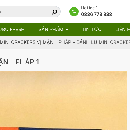
Hotline 1
0836 773 838
UBU FRESH
SẢN PHẨM
TIN TỨC
LIÊN 
MINI CRACKERS VỊ MẶN – PHÁP
»
BÁNH LU MINI CRACKER
ẶN – PHÁP 1