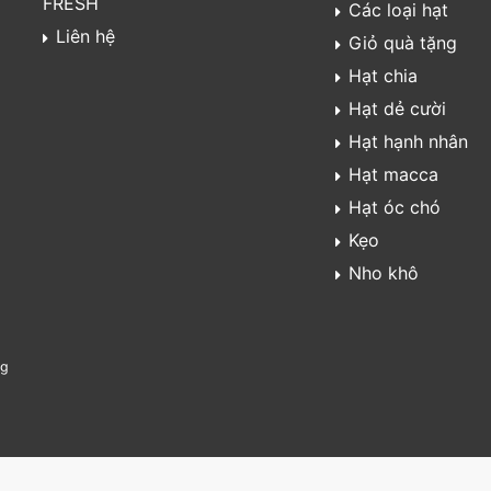
FRESH
Các loại hạt
Liên hệ
Giỏ quà tặng
Hạt chia
Hạt dẻ cười
Hạt hạnh nhân
Hạt macca
Hạt óc chó
Kẹo
Nho khô
ng
© Web designed by
Trái Cây Nhập Khẩu Bubu Fresh