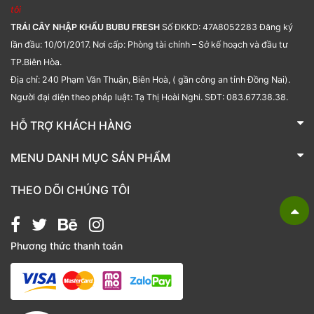
tôi
TRÁI CÂY NHẬP KHẨU BUBU FRESH
Số ĐKKD: 47A8052283 Đăng ký
lần đầu: 10/01/2017. Nơi cấp: Phòng tài chính – Sở kế hoạch và đầu tư
TP.Biên Hòa.
Địa chỉ: 240 Phạm Văn Thuận, Biên Hoà, ( gần công an tỉnh Đồng Nai).
Người đại diện theo pháp luật: Tạ Thị Hoài Nghi. SĐT: 083.677.38.38.
HỖ TRỢ KHÁCH HÀNG
TRÁI CÂY NHẬP KHẨU BUBU FRESH
MENU DANH MỤC SẢN PHẨM
Liên hệ
Bánh kẹo
THEO DÕI CHÚNG TÔI
Các loại hạt
Giỏ quà tặng
Phương thức thanh toán
Hạt chia
Hạt dẻ cười
Hạt hạnh nhân
Hạt macca