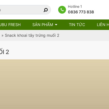
Hotline 1
0836 773 838
UBU FRESH
SẢN PHẨM
TIN TỨC
LIÊN 
i
»
Snack khoai tây trứng muối 2
I 2