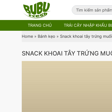
TRANG CHỦ
TRÁI CÂY NHẬP KHẨU B
Home
»
Bánh kẹo
»
Snack khoai tây trứng muố
SNACK KHOAI TÂY TRỨNG MUỐ