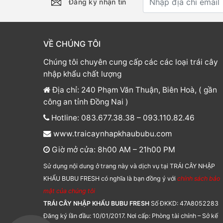
Đăng ký nhận tin
VỀ CHÚNG TÔI
Chúng tôi chuyên cung cấp các các loại trái cây
nhập khẩu chất lượng
Địa chỉ: 240 Phạm Văn Thuận, Biên Hoà, ( gần
công an tỉnh Đồng Nai )
Hotline: 083.677.38.38 – 093.110.82.46
www.traicaynhapkhaububu.com
Giờ mở cửa: 8h00 AM – 21h00 PM
Sử dụng nội dung ở trang này và dịch vụ tại TRÁI CÂY NHẬP
KHẨU BUBU FRESH có nghĩa là bạn đồng ý với
chính sách bảo
mật của chúng tôi
TRÁI CÂY NHẬP KHẨU BUBU FRESH
Số ĐKKD: 47A8052283
Đăng ký lần đầu: 10/01/2017. Nơi cấp: Phòng tài chính – Sở kế