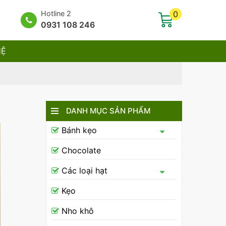
Hotline 2
0
0931 108 246
HỆ
DANH MỤC SẢN PHẨM
Bánh kẹo
Chocolate
Các loại hạt
Kẹo
Nho khô