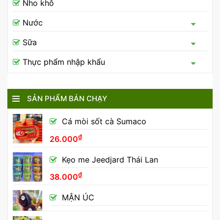
Nho khô
Nước
Sữa
Thực phẩm nhập khẩu
SẢN PHẨM BÁN CHẠY
Cá mòi sốt cà Sumaco
₫
26.000
Kẹo me Jeedjard Thái Lan
₫
38.000
MẬN ÚC