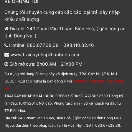
VỀ CHÚNG TÔI
Chúng tôi chuyên cung cấp các các loại trái cây nhập
khẩu chất lượng
Địa chỉ: 240 Phạm Văn Thuận, Biên Hoà, ( gần công an
tỉnh Đồng Nai )
Hotline: 083.677.38.38 – 093.110.82.46
www.traicaynhapkhaububu.com
Giờ mở cửa: 8h00 AM – 21h00 PM
Sử dụng nội dung ở trang này và dịch vụ tại TRÁI CÂY NHẬP KHẨU
BUBU FRESH có nghĩa là bạn đồng ý với
chính sách bảo mật của chúng
tôi
TRÁI CÂY NHẬP KHẨU BUBU FRESH
Số ĐKKD: 47A8052283 Đăng ký
lần đầu: 10/01/2017. Nơi cấp: Phòng tài chính – Sở kế hoạch và đầu tư
TP.Biên Hòa.
Địa chỉ: 240 Phạm Văn Thuận, Biên Hoà, ( gần công an tỉnh Đồng Nai).
Người đại diện theo pháp luật: Tạ Thị Hoài Nghi. SĐT: 083.677.38.38.