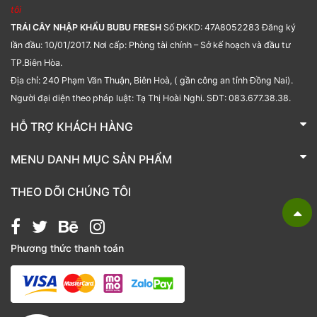
tôi
TRÁI CÂY NHẬP KHẨU BUBU FRESH
Số ĐKKD: 47A8052283 Đăng ký
lần đầu: 10/01/2017. Nơi cấp: Phòng tài chính – Sở kế hoạch và đầu tư
TP.Biên Hòa.
Địa chỉ: 240 Phạm Văn Thuận, Biên Hoà, ( gần công an tỉnh Đồng Nai).
Người đại diện theo pháp luật: Tạ Thị Hoài Nghi. SĐT: 083.677.38.38.
HỖ TRỢ KHÁCH HÀNG
TRÁI CÂY NHẬP KHẨU BUBU FRESH
MENU DANH MỤC SẢN PHẨM
Liên hệ
Bánh kẹo
THEO DÕI CHÚNG TÔI
Các loại hạt
Giỏ quà tặng
Phương thức thanh toán
Hạt chia
Hạt dẻ cười
Hạt hạnh nhân
Hạt macca