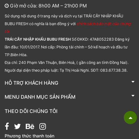
Giờ mở cửa: 8h00 AM – 21h00 PM
Sử dụng nội dung ở trang này và dịch vụ tại TRÁI CÂY NHẬP KHẨU
BUBU FRESH có nghĩa là bạn đồng ý với
chính sách bảo mật của chúng
tôi
TRÁI CÂY NHẬP KHẨU BUBU FRESH
Số ĐKKD: 47A8052283 Đăng ký
lần đầu: 10/01/2017. Nơi cấp: Phòng tài chính – Sở kế hoạch và đầu tư
TP.Biên Hòa.
Địa chỉ: 240 Phạm Văn Thuận, Biên Hoà, ( gần công an tỉnh Đồng Nai).
Người đại diện theo pháp luật: Tạ Thị Hoài Nghi. SĐT: 083.677.38.38.
HỖ TRỢ KHÁCH HÀNG
TRÁI CÂY NHẬP KHẨU BUBU FRESH
MENU DANH MỤC SẢN PHẨM
Liên hệ
Bánh kẹo
THEO DÕI CHÚNG TÔI
Các loại hạt
Giỏ quà tặng
Phương thức thanh toán
Hạt chia