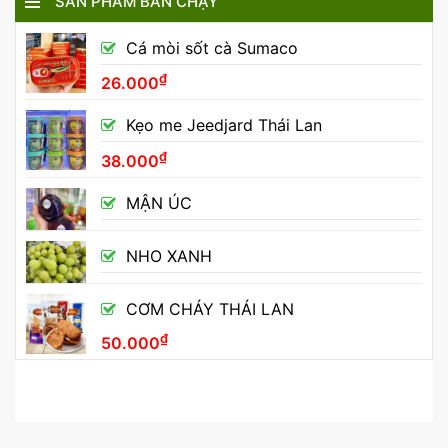
SẢN PHẨM BÁN CHẠY
Cá mòi sốt cà Sumaco
₫
26.000
Kẹo me Jeedjard Thái Lan
₫
38.000
MẬN ÚC
NHO XANH
CƠM CHÁY THÁI LAN
₫
50.000