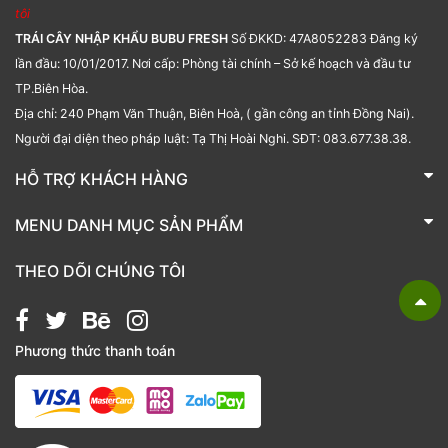
tôi
TRÁI CÂY NHẬP KHẨU BUBU FRESH
Số ĐKKD: 47A8052283 Đăng ký
lần đầu: 10/01/2017. Nơi cấp: Phòng tài chính – Sở kế hoạch và đầu tư
TP.Biên Hòa.
Địa chỉ: 240 Phạm Văn Thuận, Biên Hoà, ( gần công an tỉnh Đồng Nai).
Người đại diện theo pháp luật: Tạ Thị Hoài Nghi. SĐT: 083.677.38.38.
HỖ TRỢ KHÁCH HÀNG
TRÁI CÂY NHẬP KHẨU BUBU FRESH
MENU DANH MỤC SẢN PHẨM
Liên hệ
Bánh kẹo
THEO DÕI CHÚNG TÔI
Các loại hạt
Giỏ quà tặng
Phương thức thanh toán
Hạt chia
Hạt dẻ cười
Hạt hạnh nhân
Hạt macca