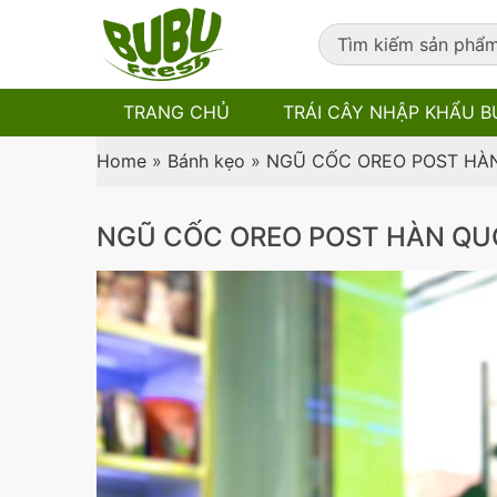
TRANG CHỦ
TRÁI CÂY NHẬP KHẨU B
Home
»
Bánh kẹo
»
NGŨ CỐC OREO POST HÀ
NGŨ CỐC OREO POST HÀN QU