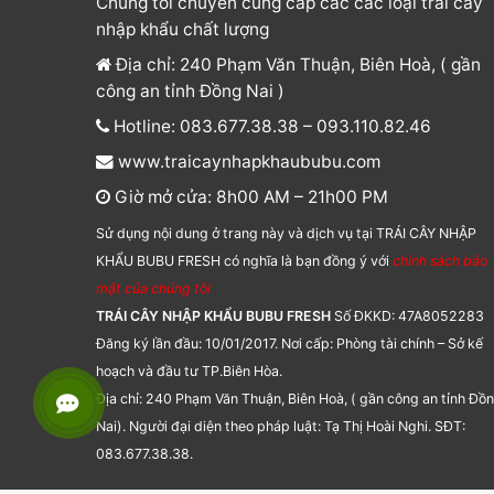
Chúng tôi chuyên cung cấp các các loại trái cây
nhập khẩu chất lượng
Địa chỉ: 240 Phạm Văn Thuận, Biên Hoà, ( gần
công an tỉnh Đồng Nai )
Hotline: 083.677.38.38 – 093.110.82.46
www.traicaynhapkhaububu.com
Giờ mở cửa: 8h00 AM – 21h00 PM
Sử dụng nội dung ở trang này và dịch vụ tại TRÁI CÂY NHẬP
KHẨU BUBU FRESH có nghĩa là bạn đồng ý với
chính sách bảo
mật của chúng tôi
TRÁI CÂY NHẬP KHẨU BUBU FRESH
Số ĐKKD: 47A8052283
Đăng ký lần đầu: 10/01/2017. Nơi cấp: Phòng tài chính – Sở kế
hoạch và đầu tư TP.Biên Hòa.
Địa chỉ: 240 Phạm Văn Thuận, Biên Hoà, ( gần công an tỉnh Đồ
Nai). Người đại diện theo pháp luật: Tạ Thị Hoài Nghi. SĐT:
083.677.38.38.