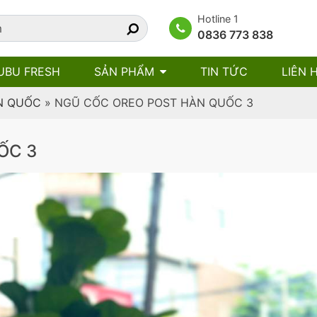
Hotline 1
0836 773 838
UBU FRESH
SẢN PHẨM
TIN TỨC
LIÊN 
N QUỐC
»
NGŨ CỐC OREO POST HÀN QUỐC 3
ỐC 3