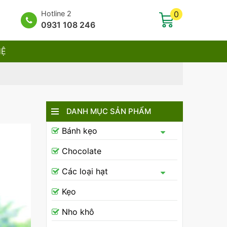
Hotline 2
0
0931 108 246
HỆ
DANH MỤC SẢN PHẨM
Bánh kẹo
Chocolate
Các loại hạt
Kẹo
Nho khô