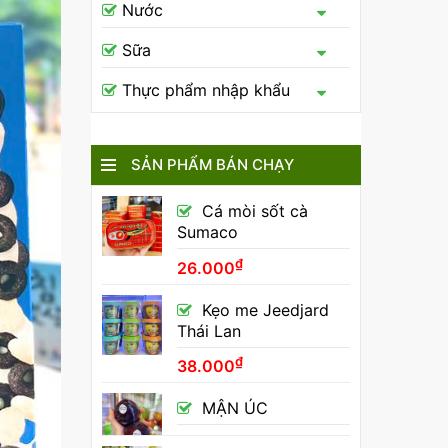
Nước
Sữa
Thực phẩm nhập khẩu
SẢN PHẨM BÁN CHẠY
Cá mòi sốt cà
Sumaco
₫
26.000
Kẹo me Jeedjard
Thái Lan
₫
38.000
MẬN ÚC