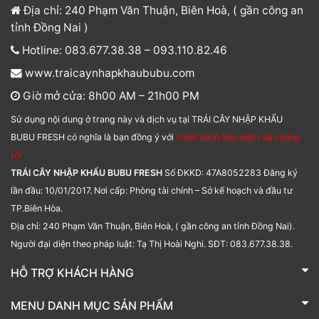
Địa chỉ: 240 Phạm Văn Thuận, Biên Hoà, ( gần công an
tỉnh Đồng Nai )
Hotline: 083.677.38.38 – 093.110.82.46
www.traicaynhapkhaububu.com
Giờ mở cửa: 8h00 AM – 21h00 PM
Sử dụng nội dung ở trang này và dịch vụ tại TRÁI CÂY NHẬP KHẨU
BUBU FRESH có nghĩa là bạn đồng ý với
chính sách bảo mật của chúng
tôi
TRÁI CÂY NHẬP KHẨU BUBU FRESH
Số ĐKKD: 47A8052283 Đăng ký
lần đầu: 10/01/2017. Nơi cấp: Phòng tài chính – Sở kế hoạch và đầu tư
TP.Biên Hòa.
Địa chỉ: 240 Phạm Văn Thuận, Biên Hoà, ( gần công an tỉnh Đồng Nai).
Người đại diện theo pháp luật: Tạ Thị Hoài Nghi. SĐT: 083.677.38.38.
HỖ TRỢ KHÁCH HÀNG
TRÁI CÂY NHẬP KHẨU BUBU FRESH
MENU DANH MỤC SẢN PHẨM