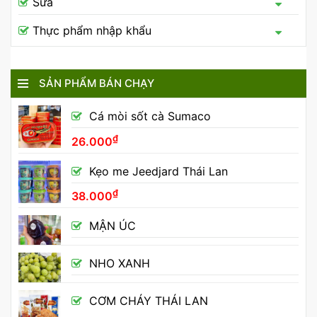
Sữa
Thực phẩm nhập khẩu
SẢN PHẨM BÁN CHẠY
Cá mòi sốt cà Sumaco
₫
26.000
Kẹo me Jeedjard Thái Lan
₫
38.000
MẬN ÚC
NHO XANH
CƠM CHÁY THÁI LAN