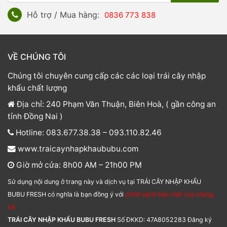
Hỗ trợ / Mua hàng:
0836 773 838
VỀ CHÚNG TÔI
Chúng tôi chuyên cung cấp các các loại trái cây nhập
khẩu chất lượng
Địa chỉ: 240 Phạm Văn Thuận, Biên Hoà, ( gần công an
tỉnh Đồng Nai )
Hotline: 083.677.38.38 – 093.110.82.46
www.traicaynhapkhaububu.com
Giờ mở cửa: 8h00 AM – 21h00 PM
Sử dụng nội dung ở trang này và dịch vụ tại TRÁI CÂY NHẬP KHẨU
BUBU FRESH có nghĩa là bạn đồng ý với
chính sách bảo mật của chúng
tôi
TRÁI CÂY NHẬP KHẨU BUBU FRESH
Số ĐKKD: 47A8052283 Đăng ký