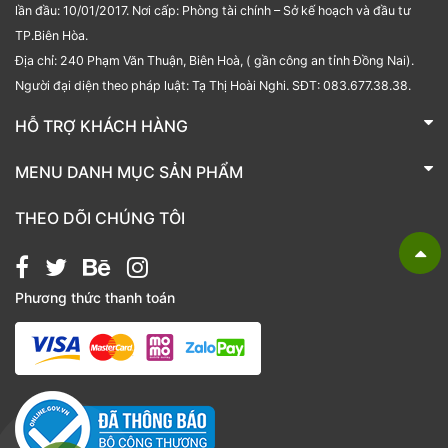
lần đầu: 10/01/2017. Nơi cấp: Phòng tài chính – Sở kế hoạch và đầu tư
TP.Biên Hòa.
Địa chỉ: 240 Phạm Văn Thuận, Biên Hoà, ( gần công an tỉnh Đồng Nai).
Người đại diện theo pháp luật: Tạ Thị Hoài Nghi. SĐT: 083.677.38.38.
HỖ TRỢ KHÁCH HÀNG
TRÁI CÂY NHẬP KHẨU BUBU FRESH
MENU DANH MỤC SẢN PHẨM
Liên hệ
Bánh kẹo
THEO DÕI CHÚNG TÔI
Các loại hạt
Giỏ quà tặng
Phương thức thanh toán
Hạt chia
Hạt dẻ cười
Hạt hạnh nhân
Hạt macca
Hạt óc chó