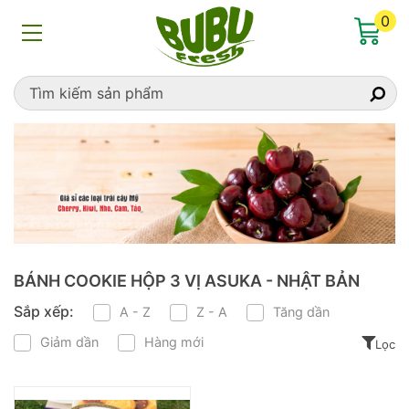
Home
»
Bánh cookie hộp 3 vị ASUKA - Nhật Bản
0
BÁNH COOKIE HỘP 3 VỊ ASUKA - NHẬT BẢN
Sắp xếp:
A - Z
Z - A
Tăng dần
Giảm dần
Hàng mới
Lọc