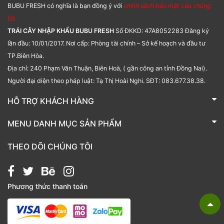
BUBU FRESH có nghĩa là bạn đồng ý với
chính sách bảo mật của chúng
tôi
TRÁI CÂY NHẬP KHẨU BUBU FRESH
Số ĐKKD: 47A8052283 Đăng ký
lần đầu: 10/01/2017. Nơi cấp: Phòng tài chính – Sở kế hoạch và đầu tư
TP.Biên Hòa.
Địa chỉ: 240 Phạm Văn Thuận, Biên Hoà, ( gần công an tỉnh Đồng Nai).
Người đại diện theo pháp luật: Tạ Thị Hoài Nghi. SĐT: 083.677.38.38.
HỖ TRỢ KHÁCH HÀNG
TRÁI CÂY NHẬP KHẨU BUBU FRESH
MENU DANH MỤC SẢN PHẨM
Liên hệ
Bánh kẹo
THEO DÕI CHÚNG TÔI
Các loại hạt
Giỏ quà tặng
Phương thức thanh toán
Hạt chia
Hạt dẻ cười
Hạt hạnh nhân