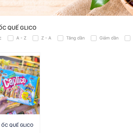
ỐC QUẾ GLICO
:
A - Z
Z - A
Tăng dần
Giảm dần
 ỐC QUẾ GLICO