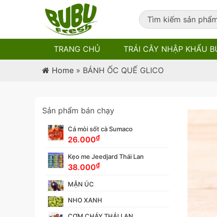
TRANG CHỦ
TRÁI CÂY NHẬP KHẨU B
Home
»
BÁNH ỐC QUẾ GLICO
Sản phẩm bán chạy
Cá mòi sốt cà Sumaco
₫
26.000
Kẹo me Jeedjard Thái Lan
₫
38.000
MẬN ÚC
NHO XANH
CƠM CHÁY THÁI LAN