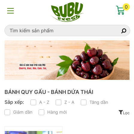
Home
»
BÁNH QUY GẤU - BÁNH DỨA THÁI
0
BÁNH QUY GẤU - BÁNH DỨA THÁI
Sắp xếp:
A - Z
Z - A
Tăng dần
Giảm dần
Hàng mới
Lọc