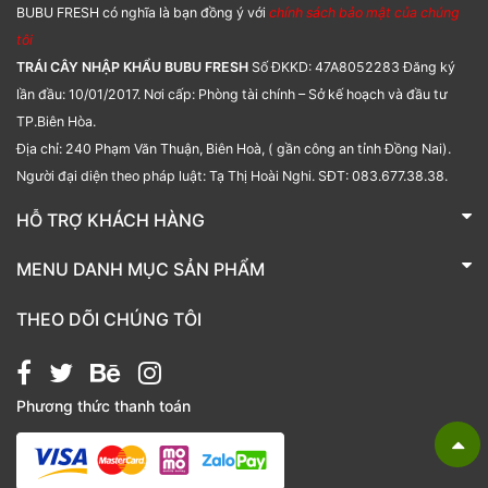
BUBU FRESH có nghĩa là bạn đồng ý với
chính sách bảo mật của chúng
tôi
TRÁI CÂY NHẬP KHẨU BUBU FRESH
Số ĐKKD: 47A8052283 Đăng ký
lần đầu: 10/01/2017. Nơi cấp: Phòng tài chính – Sở kế hoạch và đầu tư
TP.Biên Hòa.
Địa chỉ: 240 Phạm Văn Thuận, Biên Hoà, ( gần công an tỉnh Đồng Nai).
Người đại diện theo pháp luật: Tạ Thị Hoài Nghi. SĐT: 083.677.38.38.
HỖ TRỢ KHÁCH HÀNG
TRÁI CÂY NHẬP KHẨU BUBU FRESH
MENU DANH MỤC SẢN PHẨM
Liên hệ
Bánh kẹo
THEO DÕI CHÚNG TÔI
Các loại hạt
Giỏ quà tặng
Phương thức thanh toán
Hạt chia
Hạt dẻ cười
Hạt hạnh nhân