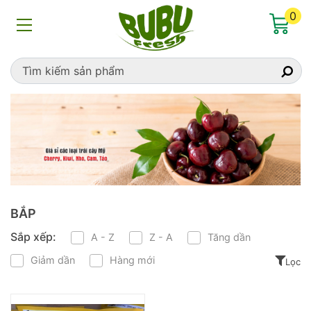
Home
»
bắp
0
BẮP
Sắp xếp:
A - Z
Z - A
Tăng dần
Giảm dần
Hàng mới
Lọc