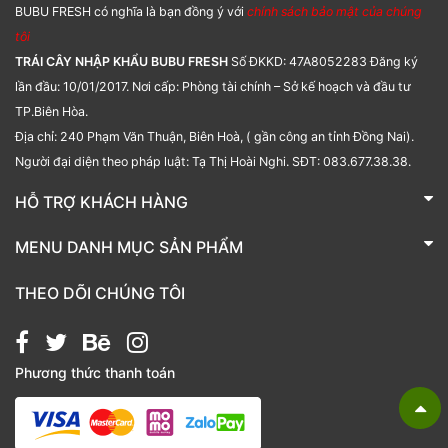
BUBU FRESH có nghĩa là bạn đồng ý với
chính sách bảo mật của chúng
tôi
TRÁI CÂY NHẬP KHẨU BUBU FRESH
Số ĐKKD: 47A8052283 Đăng ký
lần đầu: 10/01/2017. Nơi cấp: Phòng tài chính – Sở kế hoạch và đầu tư
TP.Biên Hòa.
Địa chỉ: 240 Phạm Văn Thuận, Biên Hoà, ( gần công an tỉnh Đồng Nai).
Người đại diện theo pháp luật: Tạ Thị Hoài Nghi. SĐT: 083.677.38.38.
HỖ TRỢ KHÁCH HÀNG
TRÁI CÂY NHẬP KHẨU BUBU FRESH
MENU DANH MỤC SẢN PHẨM
Liên hệ
Bánh kẹo
THEO DÕI CHÚNG TÔI
Các loại hạt
Giỏ quà tặng
Phương thức thanh toán
Hạt chia
Hạt dẻ cười
Hạt hạnh nhân