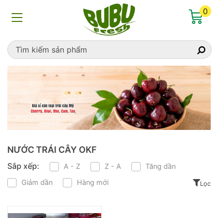
Home
»
NƯỚC TRÁI CÂY OKF
0
NƯỚC TRÁI CÂY OKF
Sắp xếp:
A - Z
Z - A
Tăng dần
Giảm dần
Hàng mới
Lọc