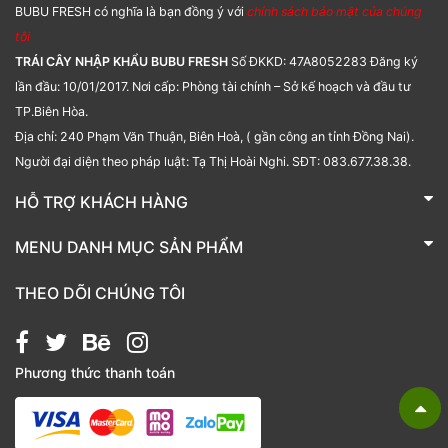
BUBU FRESH có nghĩa là bạn đồng ý với
chính sách bảo mật của chúng
tôi
TRÁI CÂY NHẬP KHẨU BUBU FRESH
Số ĐKKD: 47A8052283 Đăng ký
lần đầu: 10/01/2017. Nơi cấp: Phòng tài chính – Sở kế hoạch và đầu tư
TP.Biên Hòa.
Địa chỉ: 240 Phạm Văn Thuận, Biên Hoà, ( gần công an tỉnh Đồng Nai).
Người đại diện theo pháp luật: Tạ Thị Hoài Nghi. SĐT: 083.677.38.38.
HỖ TRỢ KHÁCH HÀNG
TRÁI CÂY NHẬP KHẨU BUBU FRESH
MENU DANH MỤC SẢN PHẨM
Liên hệ
Bánh kẹo
THEO DÕI CHÚNG TÔI
Các loại hạt
Giỏ quà tặng
Phương thức thanh toán
Hạt chia
Hạt dẻ cười
Hạt hạnh nhân