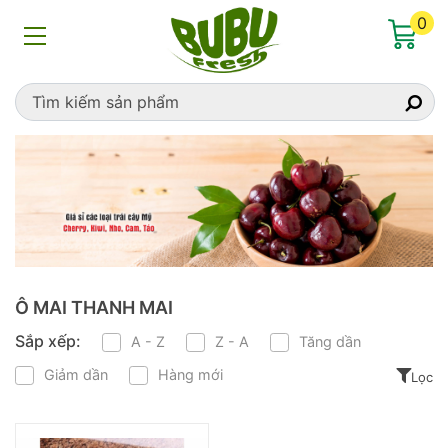
Home
»
Ô MAI THANH MAI
0
Ô MAI THANH MAI
Sắp xếp:
A - Z
Z - A
Tăng dần
Giảm dần
Hàng mới
Lọc