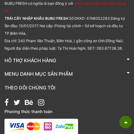
BUBU FRESH có nghĩa là bạn đồng ý với
chính sách bảo mật của chúng
tôi
TRÁI CÂY NHẬP KHẨU BUBU FRESH
Số ĐKKD: 47A8052283 Đăng ký
lần đầu: 10/01/2017. Nơi cấp: Phòng tài chính – Sở kế hoạch và đầu tư
TP.Biên Hòa.
Địa chỉ: 240 Phạm Văn Thuận, Biên Hoà, ( gần công an tỉnh Đồng Nai).
Người đại diện theo pháp luật: Tạ Thị Hoài Nghi. SĐT: 083.677.38.38.
HỖ TRỢ KHÁCH HÀNG
TRÁI CÂY NHẬP KHẨU BUBU FRESH
MENU DANH MỤC SẢN PHẨM
Liên hệ
Bánh kẹo
THEO DÕI CHÚNG TÔI
Các loại hạt
Giỏ quà tặng
Phương thức thanh toán
Hạt chia
Hạt dẻ cười
Hạt hạnh nhân