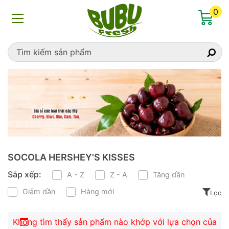
Home
»
Socola Hershey's Kisses
0
SOCOLA HERSHEY'S KISSES
Sắp xếp:
A - Z
Z - A
Tăng dần
Giảm dần
Hàng mới
Lọc
Không tìm thấy sản phẩm nào khớp với lựa chọn của