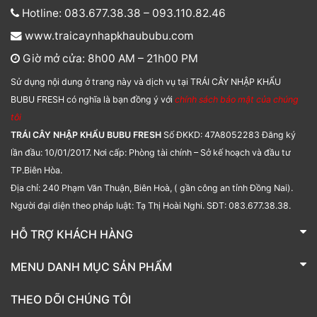
Hotline: 083.677.38.38 – 093.110.82.46
www.traicaynhapkhaububu.com
Giờ mở cửa: 8h00 AM – 21h00 PM
Sử dụng nội dung ở trang này và dịch vụ tại TRÁI CÂY NHẬP KHẨU
BUBU FRESH có nghĩa là bạn đồng ý với
chính sách bảo mật của chúng
tôi
TRÁI CÂY NHẬP KHẨU BUBU FRESH
Số ĐKKD: 47A8052283 Đăng ký
lần đầu: 10/01/2017. Nơi cấp: Phòng tài chính – Sở kế hoạch và đầu tư
TP.Biên Hòa.
Địa chỉ: 240 Phạm Văn Thuận, Biên Hoà, ( gần công an tỉnh Đồng Nai).
Người đại diện theo pháp luật: Tạ Thị Hoài Nghi. SĐT: 083.677.38.38.
HỖ TRỢ KHÁCH HÀNG
TRÁI CÂY NHẬP KHẨU BUBU FRESH
MENU DANH MỤC SẢN PHẨM
Liên hệ
Bánh kẹo
THEO DÕI CHÚNG TÔI
Các loại hạt