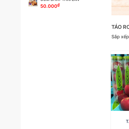
₫
50.000
TÁO R
Sắp xếp
T