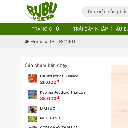
TRANG CHỦ
TRÁI CÂY NHẬP KHẨU B
Home
»
TÁO ROCKIT
Sản phẩm bán chạy
Cá mòi sốt cà Sumaco
₫
26.000
Kẹo me Jeedjard Thái Lan
₫
38.000
MẬN ÚC
NHO XANH
CƠM CHÁY THÁI LAN