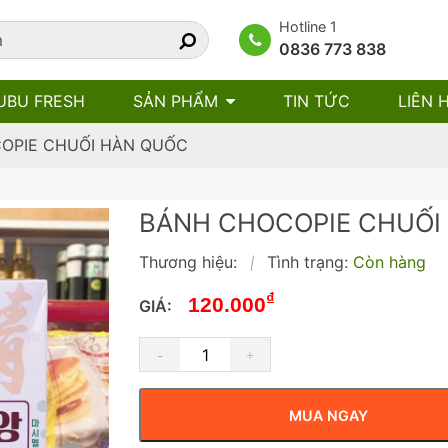
Hotline 1
0836 773 838
UBU FRESH
SẢN PHẨM
TIN TỨC
LIÊN 
OPIE CHUỐI HÀN QUỐC
BÁNH CHOCOPIE CHUỐI
Thương hiệu:
Tình trạng:
Còn hàng
|
₫
120.000
GIÁ:
MUA NGAY