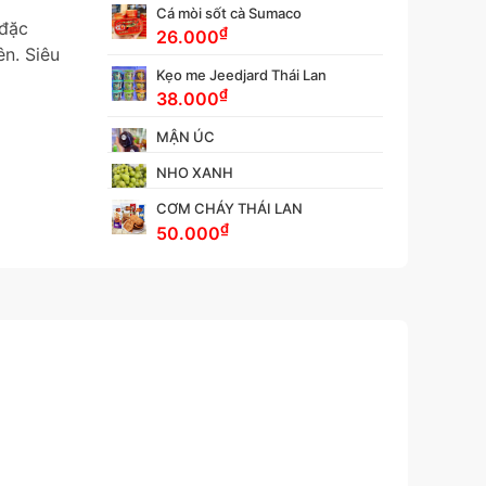
Cá mòi sốt cà Sumaco
 đặc
₫
26.000
ên. Siêu
Kẹo me Jeedjard Thái Lan
₫
38.000
MẬN ÚC
NHO XANH
CƠM CHÁY THÁI LAN
₫
50.000