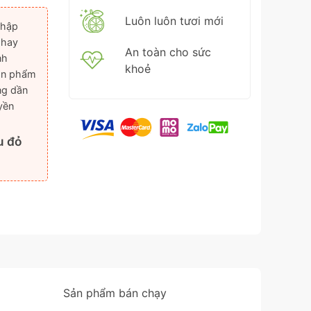
Luôn luôn tươi mới
nhập
 hay
An toàn cho sức
nh
khoẻ
sản phẩm
ng dần
uyền
u đỏ
Sản phẩm bán chạy