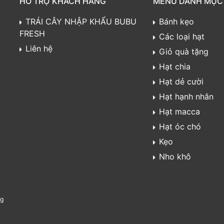
HỖ TRỢ KHÁCH HÀNG
MENU DANH MỤC
TRÁI CÂY NHẬP KHẨU BUBU
Bánh kẹo
FRESH
Các loại hạt
Liên hệ
Giỏ quà tặng
Hạt chia
Hạt dẻ cười
Hạt hạnh nhân
Hạt macca
Hạt óc chó
Kẹo
Nho khô
ng