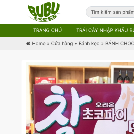
TRANG CHỦ
TRÁI CÂY NHẬP KHẨU B
Home
»
Cửa hàng
»
Bánh kẹo
»
BÁNH CHOC