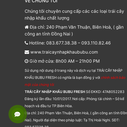
VỀ CHÚNG TÔI
Chúng tôi chuyên cung cấp các các loại trái cây
nhập khẩu chất lượng
Địa chỉ: 240 Phạm Văn Thuận, Biên Hoà, ( gần
công an tỉnh Đồng Nai )
Hotline: 083.677.38.38 – 093.110.82.46
www.traicaynhapkhaububu.com
Giờ mở cửa: 8h00 AM – 21h00 PM
Sử dụng nội dung ở trang này và dịch vụ tại TRÁI CÂY NHẬP
KHẨU BUBU FRESH có nghĩa là bạn đồng ý với
chính sách bảo
mật của chúng tôi
TRÁI CÂY NHẬP KHẨU BUBU FRESH
Số ĐKKD: 47A8052283
Đăng ký lần đầu: 10/01/2017. Nơi cấp: Phòng tài chính – Sở kế
hoạch và đầu tư TP.Biên Hòa.
Địa chỉ: 240 Phạm Văn Thuận, Biên Hoà, ( gần công an tỉnh Đồ
Nai). Người đại diện theo pháp luật: Tạ Thị Hoài Nghi. SĐT: