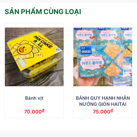
SẢN PHẨM CÙNG LOẠI
Bánh vịt
BÁNH QUY HẠNH NHÂN
NƯỚNG GIÒN HAITAI
₫
₫
70.000
75.000