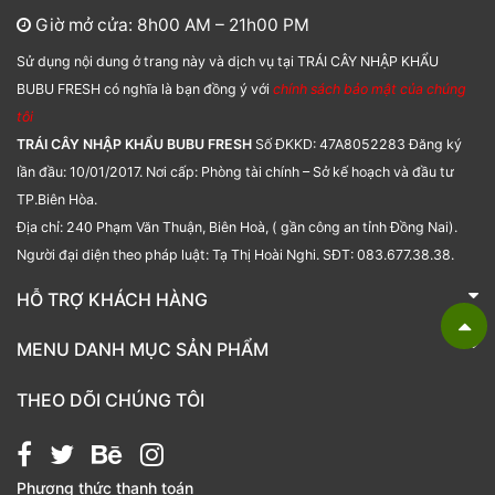
Giờ mở cửa: 8h00 AM – 21h00 PM
Sử dụng nội dung ở trang này và dịch vụ tại TRÁI CÂY NHẬP KHẨU
BUBU FRESH có nghĩa là bạn đồng ý với
chính sách bảo mật của chúng
tôi
TRÁI CÂY NHẬP KHẨU BUBU FRESH
Số ĐKKD: 47A8052283 Đăng ký
lần đầu: 10/01/2017. Nơi cấp: Phòng tài chính – Sở kế hoạch và đầu tư
TP.Biên Hòa.
Địa chỉ: 240 Phạm Văn Thuận, Biên Hoà, ( gần công an tỉnh Đồng Nai).
Người đại diện theo pháp luật: Tạ Thị Hoài Nghi. SĐT: 083.677.38.38.
HỖ TRỢ KHÁCH HÀNG
TRÁI CÂY NHẬP KHẨU BUBU FRESH
MENU DANH MỤC SẢN PHẨM
Liên hệ
Bánh kẹo
THEO DÕI CHÚNG TÔI
Các loại hạt
Giỏ quà tặng
Phương thức thanh toán
Hạt chia