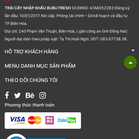
tôi
TRÁI CÂY NHẬP KHẨU BUBU FRESH
Số ĐKKD: 47A8052283 Đăng ký
lần đầu: 10/01/2017. Nơi cấp: Phòng tài chính – Sở kế hoạch và đầu tư
TP.Biên Hòa.
Địa chỉ: 240 Phạm Văn Thuận, Biên Hoà, ( gần công an tỉnh Đồng Nai).
Người đại diện theo pháp luật: Tạ Thị Hoài Nghi. SĐT: 083.677.38.38.
HỖ TRỢ KHÁCH HÀNG
TRÁI CÂY NHẬP KHẨU BUBU FRESH
MENU DANH MỤC SẢN PHẨM
Liên hệ
Bánh kẹo
THEO DÕI CHÚNG TÔI
Các loại hạt
Giỏ quà tặng
Phương thức thanh toán
Hạt chia
Hạt dẻ cười
Hạt hạnh nhân
Hạt macca