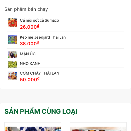
Sản phẩm bán chạy
Cá mòi sốt cà Sumaco
₫
26.000
Kẹo me Jeedjard Thái Lan
₫
38.000
MẬN ÚC
NHO XANH
CƠM CHÁY THÁI LAN
₫
50.000
SẢN PHẨM CÙNG LOẠI