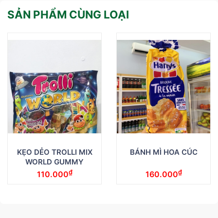
SẢN PHẨM CÙNG LOẠI
KẸO DẺO TROLLI MIX
BÁNH MÌ HOA CÚC
WORLD GUMMY
₫
₫
110.000
160.000