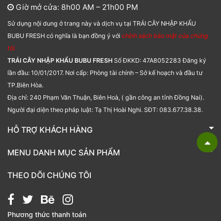
Giờ mở cửa: 8h00 AM – 21h00 PM
Sử dụng nội dung ở trang này và dịch vụ tại TRÁI CÂY NHẬP KHẨU
BUBU FRESH có nghĩa là bạn đồng ý với
chính sách bảo mật của chúng
tôi
TRÁI CÂY NHẬP KHẨU BUBU FRESH
Số ĐKKD: 47A8052283 Đăng ký
lần đầu: 10/01/2017. Nơi cấp: Phòng tài chính – Sở kế hoạch và đầu tư
TP.Biên Hòa.
Địa chỉ: 240 Phạm Văn Thuận, Biên Hoà, ( gần công an tỉnh Đồng Nai).
Người đại diện theo pháp luật: Tạ Thị Hoài Nghi. SĐT: 083.677.38.38.
HỖ TRỢ KHÁCH HÀNG
TRÁI CÂY NHẬP KHẨU BUBU FRESH
MENU DANH MỤC SẢN PHẨM
Liên hệ
Bánh kẹo
THEO DÕI CHÚNG TÔI
Các loại hạt
Giỏ quà tặng
Phương thức thanh toán
Hạt chia