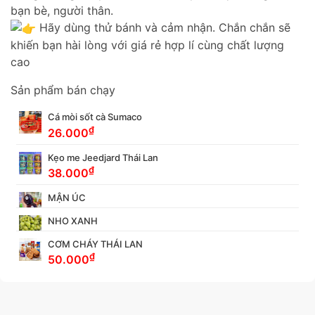
bạn bè, người thân.
Hãy dùng thử bánh và cảm nhận. Chắn chắn sẽ
khiến bạn hài lòng với giá rẻ hợp lí cùng chất lượng
cao
Sản phẩm bán chạy
Cá mòi sốt cà Sumaco
₫
26.000
Kẹo me Jeedjard Thái Lan
₫
38.000
MẬN ÚC
NHO XANH
CƠM CHÁY THÁI LAN
₫
50.000