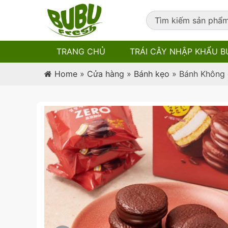
TRANG CHỦ
TRÁI CÂY NHẬP KHẨU B
Home
»
Cửa hàng
»
Bánh kẹo
»
Bánh Không