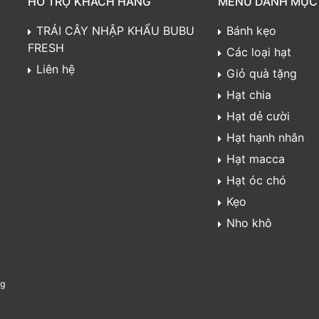
HỖ TRỢ KHÁCH HÀNG
MENU DANH MỤC
TRÁI CÂY NHẬP KHẨU BUBU
Bánh kẹo
FRESH
Các loại hạt
Liên hệ
Giỏ quà tặng
Hạt chia
Hạt dẻ cười
Hạt hạnh nhân
Hạt macca
Hạt óc chó
Kẹo
Nho khô
ng