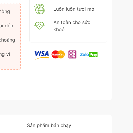
Luôn luôn tươi mới
không
An toàn cho sức
ai dẻo
khoẻ
 khoảng
ng vì
Sản phẩm bán chạy