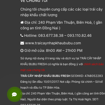
VỀ CHÚNG TÔI
Chúng tôi chuyên cung cấp các các loại trái cây
nhập khẩu chất lượng
Địa chỉ: 240 Phạm Văn Thuận, Biên Hoà, ( gần
công an tỉnh Đồng Nai )
Hotline: 083.677.38.38 – 093.110.82.46
www.traicaynhapkhaububu.com
Giờ mở cửa: 8h00 AM – 21h00 PM
Sử dụng nội dung ở trang này và dịch vụ tại TRÁI CÂY NHẬP
KHẨU BUBU FRESH có nghĩa là bạn đồng ý với
chính sách bảo
mật của chúng tôi
TRÁI CÂY NHẬP KHẨU BUBU FRESH
Số ĐKKD: 47A8052283
Đăng ký lần đầu: 10/01/2017. Nơi cấp: Phòng tài chính – Sở kế
hoạch và đầu tư TP.Biên Hòa.
Địa chỉ: 240 Phạm Văn Thuận, Biên Hoà, ( gần công an tỉnh Đồ
Nai). Người đại diện theo pháp luật: Tạ Thị Hoài Nghi. SĐT: