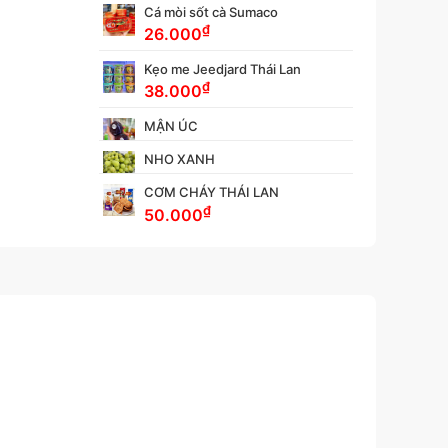
Cá mòi sốt cà Sumaco
₫
26.000
Kẹo me Jeedjard Thái Lan
₫
38.000
MẬN ÚC
NHO XANH
CƠM CHÁY THÁI LAN
₫
50.000