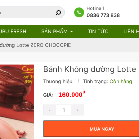
Hotline 1
0836 773 838
UBU FRESH
SẢN PHẨM
TIN TỨC
LIÊN 
 đường Lotte ZERO CHOCOPIE
Bánh Không đường Lott
Thương hiệu:
Tình trạng:
Còn hàng
|
₫
160.000
GIÁ:
MUA NGAY