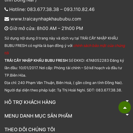
Hotline: 083.677.38.38 – 093.110.82.46
www.traicaynhapkhaububu.com
Giờ mở cửa: 8h00 AM – 21h00 PM
Sử dụng nội dung ở trang này và dịch vụ tại TRÁI CÂY NHẬP KHẨU
BUBU FRESH có nghĩa là bạn đồng ý với
chính sách bảo mật của chúng
tôi
TRÁI CÂY NHẬP KHẨU BUBU FRESH
Số ĐKKD: 47A8052283 Đăng ký
lần đầu: 10/01/2017. Nơi cấp: Phòng tài chính – Sở kế hoạch và đầu tư
TP.Biên Hòa.
Địa chỉ: 240 Phạm Văn Thuận, Biên Hoà, ( gần công an tỉnh Đồng Nai).
Người đại diện theo pháp luật: Tạ Thị Hoài Nghi. SĐT: 083.677.38.38.
HỖ TRỢ KHÁCH HÀNG
TRÁI CÂY NHẬP KHẨU BUBU FRESH
MENU DANH MỤC SẢN PHẨM
Liên hệ
Bánh kẹo
THEO DÕI CHÚNG TÔI