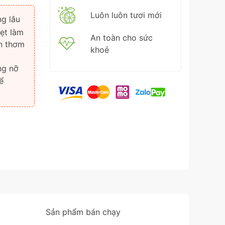
Luôn luôn tươi mới
ng lâu
dẹt làm
An toàn cho sức
ên thơm
khoẻ
ng nỡ
ể
Sản phẩm bán chạy