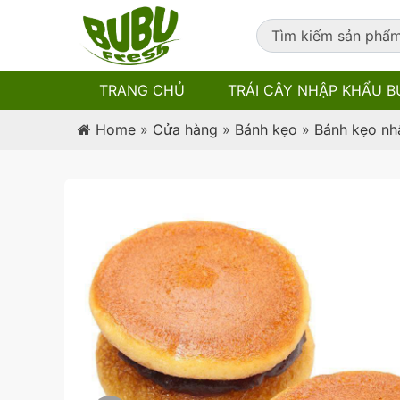
TRANG CHỦ
TRÁI CÂY NHẬP KHẨU B
Home
»
Cửa hàng
»
Bánh kẹo
»
Bánh kẹo nh