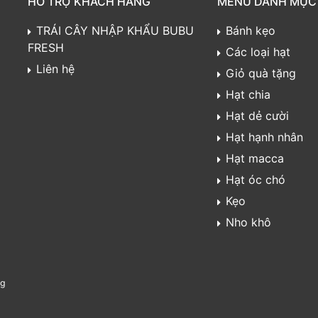
HỖ TRỢ KHÁCH HÀNG
MENU DANH MỤC
TRÁI CÂY NHẬP KHẨU BUBU
Bánh kẹo
FRESH
Các loại hạt
Liên hệ
Giỏ quà tặng
Hạt chia
Hạt dẻ cười
Hạt hạnh nhân
Hạt macca
Hạt óc chó
Kẹo
Nho khô
ng