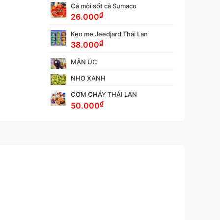
Cá mòi sốt cà Sumaco
₫
26.000
Kẹo me Jeedjard Thái Lan
₫
38.000
MẬN ÚC
NHO XANH
CƠM CHÁY THÁI LAN
₫
50.000