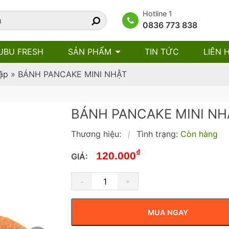
Hotline 1
0836 773 838
UBU FRESH
SẢN PHẨM
TIN TỨC
LIÊN 
ập
»
BÁNH PANCAKE MINI NHẬT
BÁNH PANCAKE MINI NH
Thương hiệu:
Tình trạng:
Còn hàng
|
₫
120.000
GIÁ:
MUA NGAY