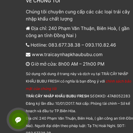
VỀ CHÚNG TÔI
Chúng tôi chuyên cung cấp các các loại trái cây
nhập khẩu chất lượng
Địa chỉ: 240 Phạm Văn Thuận, Biên Hoà, ( gần
công an tỉnh Đồng Nai )
Hotline: 083.677.38.38 – 093.110.82.46
www.traicaynhapkhaububu.com
Giờ mở cửa: 8h00 AM – 21h00 PM
Sử dụng nội dung ở trang này và dịch vụ tại TRÁI CÂY NHẬP
KHẨU BUBU FRESH có nghĩa là bạn đồng ý với
chính sách bảo
mật của chúng tôi
TRÁI CÂY NHẬP KHẨU BUBU FRESH
Số ĐKKD: 47A8052283
Đăng ký lần đầu: 10/01/2017. Nơi cấp: Phòng tài chính – Sở kế
hoạch và đầu tư TP.Biên Hòa.
Địa chỉ: 240 Phạm Văn Thuận, Biên Hoà, ( gần công an tỉnh Đồ
Nai). Người đại diện theo pháp luật: Tạ Thị Hoài Nghi. SĐT: