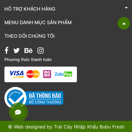
HỖ TRỢ KHÁCH HÀNG
TRÁI CÂY NHẬP KHẨU BUBU FRESH
MENU DANH MỤC SẢN PHẨM
Liên hệ
Bánh kẹo
THEO DÕI CHÚNG TÔI
Các loại hạt
Giỏ quà tặng
Phương thức thanh toán
Hạt chia
Hạt dẻ cười
Hạt hạnh nhân
Hạt macca
Hạt óc chó
Kẹo
Nho khô
© Web designed by
Trái Cây Nhập Khẩu Bubu Fresh