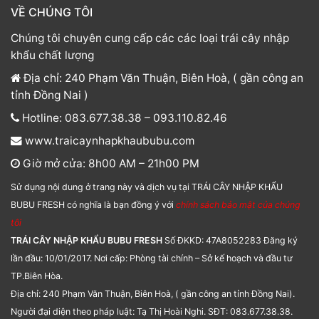
VỀ CHÚNG TÔI
Chúng tôi chuyên cung cấp các các loại trái cây nhập
khẩu chất lượng
Địa chỉ: 240 Phạm Văn Thuận, Biên Hoà, ( gần công an
tỉnh Đồng Nai )
Hotline: 083.677.38.38 – 093.110.82.46
www.traicaynhapkhaububu.com
Giờ mở cửa: 8h00 AM – 21h00 PM
Sử dụng nội dung ở trang này và dịch vụ tại TRÁI CÂY NHẬP KHẨU
BUBU FRESH có nghĩa là bạn đồng ý với
chính sách bảo mật của chúng
tôi
TRÁI CÂY NHẬP KHẨU BUBU FRESH
Số ĐKKD: 47A8052283 Đăng ký
lần đầu: 10/01/2017. Nơi cấp: Phòng tài chính – Sở kế hoạch và đầu tư
TP.Biên Hòa.
Địa chỉ: 240 Phạm Văn Thuận, Biên Hoà, ( gần công an tỉnh Đồng Nai).
Người đại diện theo pháp luật: Tạ Thị Hoài Nghi. SĐT: 083.677.38.38.