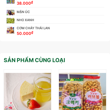
₫
38.000
MẬN ÚC
NHO XANH
CƠM CHÁY THÁI LAN
₫
50.000
SẢN PHẨM CÙNG LOẠI