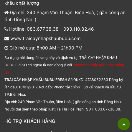
khẩu chất lượng
Địa chỉ: 240 Phạm Văn Thuận, Biên Hoà, ( gần công an
tỉnh Đồng Nai )
Hotline: 083.677.38.38 – 093.110.82.46
www.traicaynhapkhaububu.com
Giờ mở cửa: 8h00 AM – 21h00 PM
Sử dụng nội dung ở trang này và dịch vụ tại TRÁI CÂY NHẬP KHẨU
BUBU FRESH có nghĩa là bạn đồng ý với
chính sách bảo mật của chúng
tôi
TRÁI CÂY NHẬP KHẨU BUBU FRESH
Số ĐKKD: 47A8052283 Đăng ký
lần đầu: 10/01/2017. Nơi cấp: Phòng tài chính – Sở kế hoạch và đầu tư
TP.Biên Hòa.
Địa chỉ: 240 Phạm Văn Thuận, Biên Hoà, ( gần công an tỉnh Đồng Nai).
Người đại diện theo pháp luật: Tạ Thị Hoài Nghi. SĐT: 083.677.38.38.
HỖ TRỢ KHÁCH HÀNG