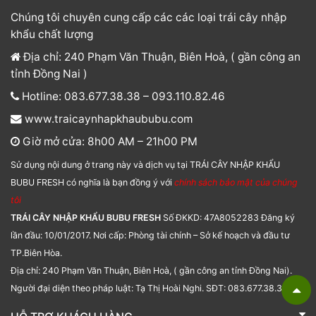
Chúng tôi chuyên cung cấp các các loại trái cây nhập
khẩu chất lượng
Địa chỉ: 240 Phạm Văn Thuận, Biên Hoà, ( gần công an
tỉnh Đồng Nai )
Hotline: 083.677.38.38 – 093.110.82.46
www.traicaynhapkhaububu.com
Giờ mở cửa: 8h00 AM – 21h00 PM
Sử dụng nội dung ở trang này và dịch vụ tại TRÁI CÂY NHẬP KHẨU
BUBU FRESH có nghĩa là bạn đồng ý với
chính sách bảo mật của chúng
tôi
TRÁI CÂY NHẬP KHẨU BUBU FRESH
Số ĐKKD: 47A8052283 Đăng ký
lần đầu: 10/01/2017. Nơi cấp: Phòng tài chính – Sở kế hoạch và đầu tư
TP.Biên Hòa.
Địa chỉ: 240 Phạm Văn Thuận, Biên Hoà, ( gần công an tỉnh Đồng Nai).
Người đại diện theo pháp luật: Tạ Thị Hoài Nghi. SĐT: 083.677.38.38.