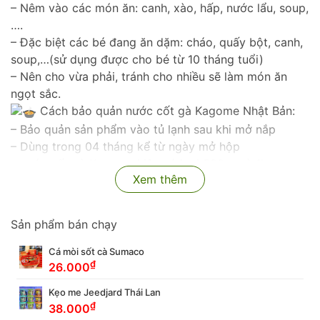
– Nêm vào các món ăn: canh, xào, hấp, nước lẩu, soup,
….
– Đặc biệt các bé đang ăn dặm: cháo, quấy bột, canh,
soup,…(sử dụng được cho bé từ 10 tháng tuổi)
– Nên cho vừa phải, tránh cho nhiều sẽ làm món ăn
ngọt sắc.
Cách bảo quản nước cốt gà Kagome Nhật Bản:
– Bảo quản sản phẩm vào tủ lạnh sau khi mở nắp
– Dùng trong 04 tháng kể từ ngày mở hộp
– nước cốt gà Kagome hiện có loại 500gr và 1kg.
Xem thêm
Sản phẩm bán chạy
Cá mòi sốt cà Sumaco
₫
26.000
Kẹo me Jeedjard Thái Lan
₫
38.000