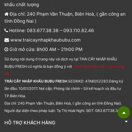
khẩu chất lượng
Địa chỉ: 240 Phạm Văn Thuận, Biên Hoà, ( gần công an
tỉnh Đồng Nai )
Hotline: 083.677.38.38 – 093.110.82.46
www.traicaynhapkhaububu.com
Giờ mở cửa: 8h00 AM – 21h00 PM
Sử dụng nội dung ở trang này và dịch vụ tại TRÁI CÂY NHẬP KHẨU
BUBU FRESH có nghĩa là bạn đồng ý với
chính sách bảo mật của chúng
tôi
TRÁI CÂY NHẬP KHẨU BUBU FRESH
Số ĐKKD: 47A8052283 Đăng ký
lần đầu: 10/01/2017. Nơi cấp: Phòng tài chính – Sở kế hoạch và đầu tư
TP.Biên Hòa.
Địa chỉ: 240 Phạm Văn Thuận, Biên Hoà, ( gần công an tỉnh Đồng Nai).
Người đại diện theo pháp luật: Tạ Thị Hoài Nghi. SĐT: 083.677.38.38.
HỖ TRỢ KHÁCH HÀNG