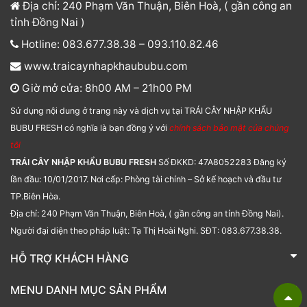
Địa chỉ: 240 Phạm Văn Thuận, Biên Hoà, ( gần công an
tỉnh Đồng Nai )
Hotline: 083.677.38.38 – 093.110.82.46
www.traicaynhapkhaububu.com
Giờ mở cửa: 8h00 AM – 21h00 PM
Sử dụng nội dung ở trang này và dịch vụ tại TRÁI CÂY NHẬP KHẨU
BUBU FRESH có nghĩa là bạn đồng ý với
chính sách bảo mật của chúng
tôi
TRÁI CÂY NHẬP KHẨU BUBU FRESH
Số ĐKKD: 47A8052283 Đăng ký
lần đầu: 10/01/2017. Nơi cấp: Phòng tài chính – Sở kế hoạch và đầu tư
TP.Biên Hòa.
Địa chỉ: 240 Phạm Văn Thuận, Biên Hoà, ( gần công an tỉnh Đồng Nai).
Người đại diện theo pháp luật: Tạ Thị Hoài Nghi. SĐT: 083.677.38.38.
HỖ TRỢ KHÁCH HÀNG
TRÁI CÂY NHẬP KHẨU BUBU FRESH
MENU DANH MỤC SẢN PHẨM
Liên hệ