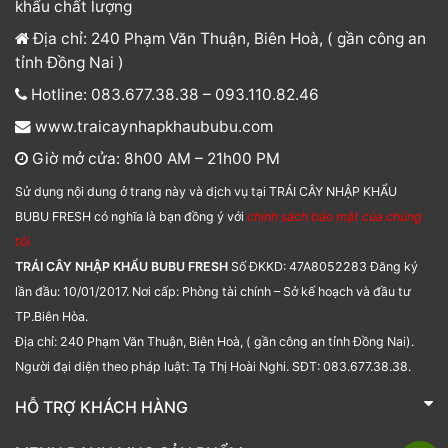
khẩu chất lượng
Địa chỉ: 240 Phạm Văn Thuận, Biên Hoà, ( gần công an
tỉnh Đồng Nai )
Hotline: 083.677.38.38 – 093.110.82.46
www.traicaynhapkhaububu.com
Giờ mở cửa: 8h00 AM – 21h00 PM
Sử dụng nội dung ở trang này và dịch vụ tại TRÁI CÂY NHẬP KHẨU
BUBU FRESH có nghĩa là bạn đồng ý với
chính sách bảo mật của chúng
tôi
TRÁI CÂY NHẬP KHẨU BUBU FRESH
Số ĐKKD: 47A8052283 Đăng ký
lần đầu: 10/01/2017. Nơi cấp: Phòng tài chính – Sở kế hoạch và đầu tư
TP.Biên Hòa.
Địa chỉ: 240 Phạm Văn Thuận, Biên Hoà, ( gần công an tỉnh Đồng Nai).
Người đại diện theo pháp luật: Tạ Thị Hoài Nghi. SĐT: 083.677.38.38.
HỖ TRỢ KHÁCH HÀNG
TRÁI CÂY NHẬP KHẨU BUBU FRESH