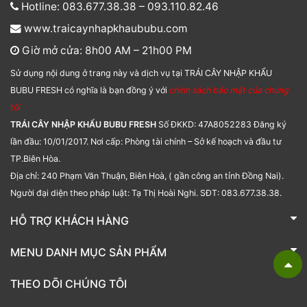
Hotline: 083.677.38.38 – 093.110.82.46
www.traicaynhapkhaububu.com
Giờ mở cửa: 8h00 AM – 21h00 PM
Sử dụng nội dung ở trang này và dịch vụ tại TRÁI CÂY NHẬP KHẨU
BUBU FRESH có nghĩa là bạn đồng ý với
chính sách bảo mật của chúng
tôi
TRÁI CÂY NHẬP KHẨU BUBU FRESH
Số ĐKKD: 47A8052283 Đăng ký
lần đầu: 10/01/2017. Nơi cấp: Phòng tài chính – Sở kế hoạch và đầu tư
TP.Biên Hòa.
Địa chỉ: 240 Phạm Văn Thuận, Biên Hoà, ( gần công an tỉnh Đồng Nai).
Người đại diện theo pháp luật: Tạ Thị Hoài Nghi. SĐT: 083.677.38.38.
HỖ TRỢ KHÁCH HÀNG
TRÁI CÂY NHẬP KHẨU BUBU FRESH
MENU DANH MỤC SẢN PHẨM
Liên hệ
Bánh kẹo
THEO DÕI CHÚNG TÔI
Các loại hạt