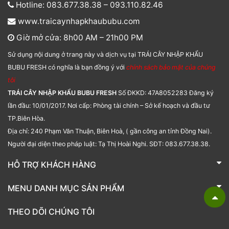
Hotline: 083.677.38.38 – 093.110.82.46
www.traicaynhapkhaububu.com
Giờ mở cửa: 8h00 AM – 21h00 PM
Sử dụng nội dung ở trang này và dịch vụ tại TRÁI CÂY NHẬP KHẨU
BUBU FRESH có nghĩa là bạn đồng ý với
chính sách bảo mật của chúng
tôi
TRÁI CÂY NHẬP KHẨU BUBU FRESH
Số ĐKKD: 47A8052283 Đăng ký
lần đầu: 10/01/2017. Nơi cấp: Phòng tài chính – Sở kế hoạch và đầu tư
TP.Biên Hòa.
Địa chỉ: 240 Phạm Văn Thuận, Biên Hoà, ( gần công an tỉnh Đồng Nai).
Người đại diện theo pháp luật: Tạ Thị Hoài Nghi. SĐT: 083.677.38.38.
HỖ TRỢ KHÁCH HÀNG
TRÁI CÂY NHẬP KHẨU BUBU FRESH
MENU DANH MỤC SẢN PHẨM
Liên hệ
Bánh kẹo
THEO DÕI CHÚNG TÔI
Các loại hạt