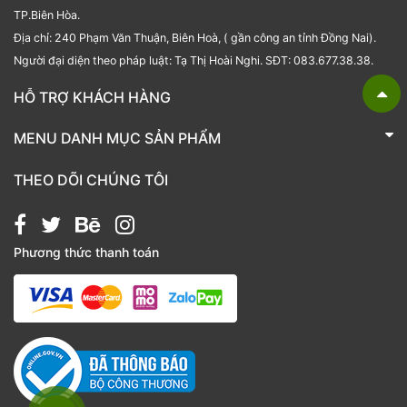
TP.Biên Hòa.
Địa chỉ: 240 Phạm Văn Thuận, Biên Hoà, ( gần công an tỉnh Đồng Nai).
Người đại diện theo pháp luật: Tạ Thị Hoài Nghi. SĐT: 083.677.38.38.
HỖ TRỢ KHÁCH HÀNG
TRÁI CÂY NHẬP KHẨU BUBU FRESH
MENU DANH MỤC SẢN PHẨM
Liên hệ
Bánh kẹo
THEO DÕI CHÚNG TÔI
Các loại hạt
Giỏ quà tặng
Phương thức thanh toán
Hạt chia
Hạt dẻ cười
Hạt hạnh nhân
Hạt macca
Hạt óc chó
Kẹo