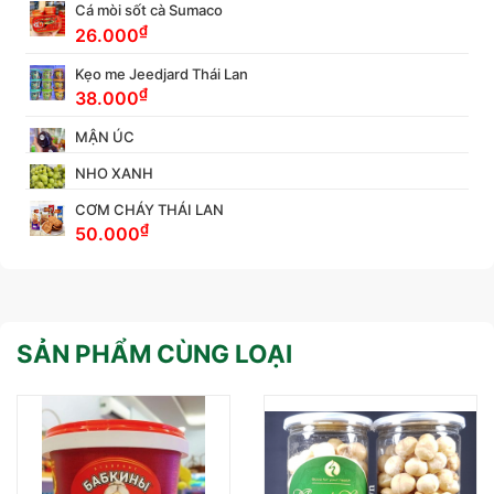
Cá mòi sốt cà Sumaco
₫
26.000
Kẹo me Jeedjard Thái Lan
₫
38.000
MẬN ÚC
NHO XANH
CƠM CHÁY THÁI LAN
₫
50.000
SẢN PHẨM CÙNG LOẠI