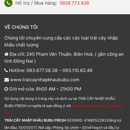
Hỗ trợ / Mua hàng:
0836 773 838
VỀ CHÚNG TÔI
Chúng tôi chuyên cung cấp các các loại trái cây nhập
khẩu chất lượng
Địa chỉ: 240 Phạm Văn Thuận, Biên Hoà, ( gần công an
tỉnh Đồng Nai )
Hotline: 083.677.38.38 – 093.110.82.46
www.traicaynhapkhaububu.com
Giờ mở cửa: 8h00 AM – 21h00 PM
Sử dụng nội dung ở trang này và dịch vụ tại TRÁI CÂY NHẬP KHẨU
BUBU FRESH có nghĩa là bạn đồng ý với
chính sách bảo mật của chúng
tôi
TRÁI CÂY NHẬP KHẨU BUBU FRESH
Số ĐKKD: 47A8052283 Đăng ký
lần đầu: 10/01/2017. Nơi cấp: Phòng tài chính – Sở kế hoạch và đầu tư