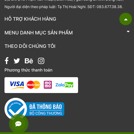
Người đại diện theo pháp luật: Tạ Thị Hoài Nghi. SĐT: 083.677.38.38.
HỖ TRỢ KHÁCH HÀNG
TRÁI CÂY NHẬP KHẨU BUBU FRESH
MENU DANH MỤC SẢN PHẨM
Liên hệ
Bánh kẹo
THEO DÕI CHÚNG TÔI
Các loại hạt
Giỏ quà tặng
Phương thức thanh toán
Hạt chia
Hạt dẻ cười
Hạt hạnh nhân
Hạt macca
Hạt óc chó
Kẹo
Nho khô