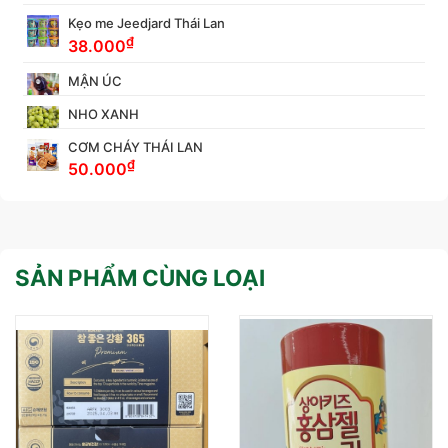
Kẹo me Jeedjard Thái Lan
₫
38.000
MẬN ÚC
NHO XANH
CƠM CHÁY THÁI LAN
₫
50.000
SẢN PHẨM CÙNG LOẠI