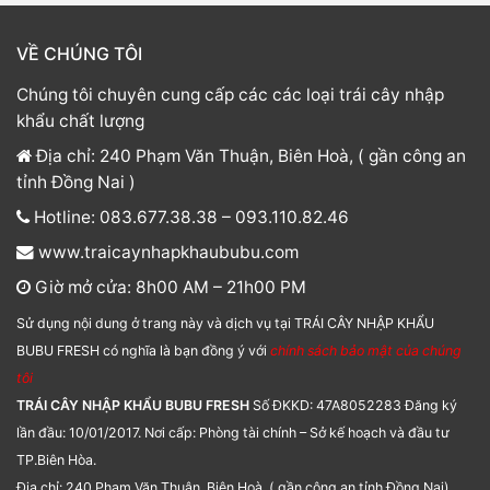
VỀ CHÚNG TÔI
Chúng tôi chuyên cung cấp các các loại trái cây nhập
khẩu chất lượng
Địa chỉ: 240 Phạm Văn Thuận, Biên Hoà, ( gần công an
tỉnh Đồng Nai )
Hotline: 083.677.38.38 – 093.110.82.46
www.traicaynhapkhaububu.com
Giờ mở cửa: 8h00 AM – 21h00 PM
Sử dụng nội dung ở trang này và dịch vụ tại TRÁI CÂY NHẬP KHẨU
BUBU FRESH có nghĩa là bạn đồng ý với
chính sách bảo mật của chúng
tôi
TRÁI CÂY NHẬP KHẨU BUBU FRESH
Số ĐKKD: 47A8052283 Đăng ký
lần đầu: 10/01/2017. Nơi cấp: Phòng tài chính – Sở kế hoạch và đầu tư
TP.Biên Hòa.
Địa chỉ: 240 Phạm Văn Thuận, Biên Hoà, ( gần công an tỉnh Đồng Nai).