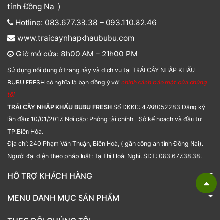
tỉnh Đồng Nai )
Hotline: 083.677.38.38 – 093.110.82.46
www.traicaynhapkhaububu.com
Giờ mở cửa: 8h00 AM – 21h00 PM
Sử dụng nội dung ở trang này và dịch vụ tại TRÁI CÂY NHẬP KHẨU
BUBU FRESH có nghĩa là bạn đồng ý với
chính sách bảo mật của chúng
tôi
TRÁI CÂY NHẬP KHẨU BUBU FRESH
Số ĐKKD: 47A8052283 Đăng ký
lần đầu: 10/01/2017. Nơi cấp: Phòng tài chính – Sở kế hoạch và đầu tư
TP.Biên Hòa.
Địa chỉ: 240 Phạm Văn Thuận, Biên Hoà, ( gần công an tỉnh Đồng Nai).
Người đại diện theo pháp luật: Tạ Thị Hoài Nghi. SĐT: 083.677.38.38.
HỖ TRỢ KHÁCH HÀNG
TRÁI CÂY NHẬP KHẨU BUBU FRESH
MENU DANH MỤC SẢN PHẨM
Liên hệ
Bánh kẹo