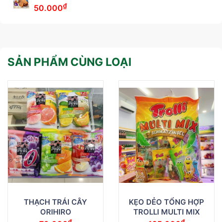
₫
50.000
SẢN PHẨM CÙNG LOẠI
THẠCH TRÁI CÂY
KẸO DẺO TỔNG HỢP
ORIHIRO
TROLLI MULTI MIX
₫
₫