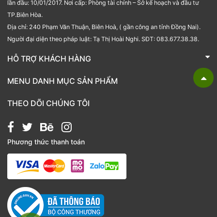
lần đầu: 10/01/2017. Nơi cấp: Phòng tài chính – Sở kế hoạch và đầu tư
TP.Biên Hòa.
Địa chỉ: 240 Phạm Văn Thuận, Biên Hoà, ( gần công an tỉnh Đồng Nai).
Người đại diện theo pháp luật: Tạ Thị Hoài Nghi. SĐT: 083.677.38.38.
HỖ TRỢ KHÁCH HÀNG
TRÁI CÂY NHẬP KHẨU BUBU FRESH
MENU DANH MỤC SẢN PHẨM
Liên hệ
Bánh kẹo
THEO DÕI CHÚNG TÔI
Các loại hạt
Giỏ quà tặng
Phương thức thanh toán
Hạt chia
Hạt dẻ cười
Hạt hạnh nhân
Hạt macca
Hạt óc chó