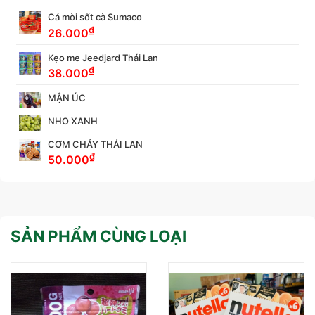
Cá mòi sốt cà Sumaco
₫
26.000
Kẹo me Jeedjard Thái Lan
₫
38.000
MẬN ÚC
NHO XANH
CƠM CHÁY THÁI LAN
₫
50.000
SẢN PHẨM CÙNG LOẠI