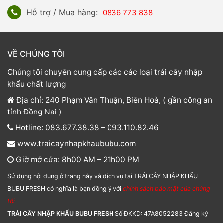
Hỗ trợ / Mua hàng:
0836 773 838
VỀ CHÚNG TÔI
Chúng tôi chuyên cung cấp các các loại trái cây nhập
khẩu chất lượng
Địa chỉ: 240 Phạm Văn Thuận, Biên Hoà, ( gần công an
tỉnh Đồng Nai )
Hotline: 083.677.38.38 – 093.110.82.46
www.traicaynhapkhaububu.com
Giờ mở cửa: 8h00 AM – 21h00 PM
Sử dụng nội dung ở trang này và dịch vụ tại TRÁI CÂY NHẬP KHẨU
BUBU FRESH có nghĩa là bạn đồng ý với
chính sách bảo mật của chúng
tôi
TRÁI CÂY NHẬP KHẨU BUBU FRESH
Số ĐKKD: 47A8052283 Đăng ký