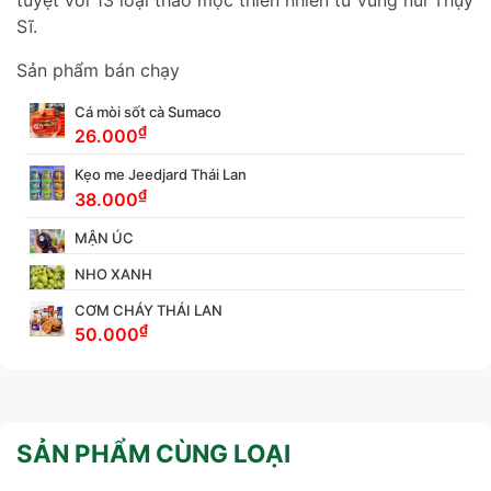
Sĩ.
Sản phẩm bán chạy
Cá mòi sốt cà Sumaco
₫
26.000
Kẹo me Jeedjard Thái Lan
₫
38.000
MẬN ÚC
NHO XANH
CƠM CHÁY THÁI LAN
₫
50.000
SẢN PHẨM CÙNG LOẠI