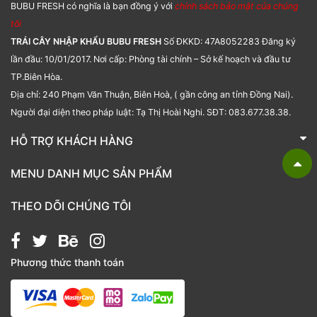
BUBU FRESH có nghĩa là bạn đồng ý với
chính sách bảo mật của chúng
tôi
TRÁI CÂY NHẬP KHẨU BUBU FRESH
Số ĐKKD: 47A8052283 Đăng ký
lần đầu: 10/01/2017. Nơi cấp: Phòng tài chính – Sở kế hoạch và đầu tư
TP.Biên Hòa.
Địa chỉ: 240 Phạm Văn Thuận, Biên Hoà, ( gần công an tỉnh Đồng Nai).
Người đại diện theo pháp luật: Tạ Thị Hoài Nghi. SĐT: 083.677.38.38.
HỖ TRỢ KHÁCH HÀNG
TRÁI CÂY NHẬP KHẨU BUBU FRESH
MENU DANH MỤC SẢN PHẨM
Liên hệ
Bánh kẹo
THEO DÕI CHÚNG TÔI
Các loại hạt
Giỏ quà tặng
Phương thức thanh toán
Hạt chia
Hạt dẻ cười
Hạt hạnh nhân