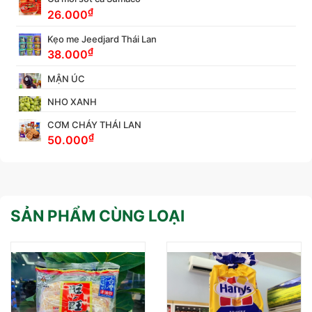
₫
26.000
Kẹo me Jeedjard Thái Lan
₫
38.000
MẬN ÚC
NHO XANH
CƠM CHÁY THÁI LAN
₫
50.000
SẢN PHẨM CÙNG LOẠI