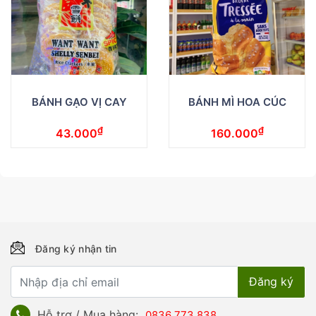
BÁNH GẠO VỊ CAY
BÁNH MÌ HOA CÚC
₫
₫
43.000
160.000
Đăng ký nhận tin
Hỗ trợ / Mua hàng:
0836 773 838