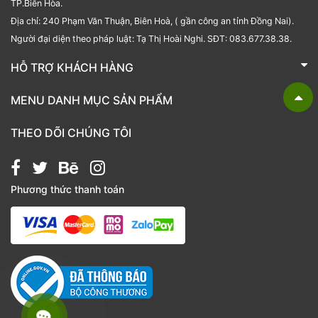
TP.Biên Hòa.
Địa chỉ: 240 Phạm Văn Thuận, Biên Hoà, ( gần công an tỉnh Đồng Nai).
Người đại diện theo pháp luật: Tạ Thị Hoài Nghi. SĐT: 083.677.38.38.
HỖ TRỢ KHÁCH HÀNG
TRÁI CÂY NHẬP KHẨU BUBU FRESH
MENU DANH MỤC SẢN PHẨM
Liên hệ
Bánh kẹo
THEO DÕI CHÚNG TÔI
Các loại hạt
Giỏ quà tặng
Phương thức thanh toán
Hạt chia
Hạt dẻ cười
Hạt hạnh nhân
Hạt macca
Hạt óc chó
Kẹo